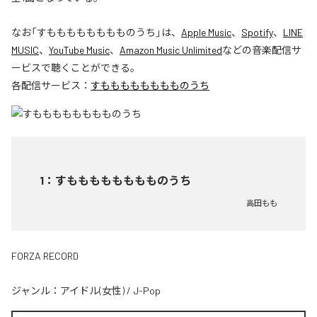
なお「
すもももももももものうち
」は、
Apple Music
、
Spotify
、
LINE
MUSIC
、
YouTube Music
、
Amazon Music Unlimited
などの音楽配信サ
ービスで聴くことができる。
各配信サービス：
すもももももももものうち
1
：
すもももももももものうち
高田もも
FORZA RECORD
ジャンル：
アイドル(女性)
/
J-Pop