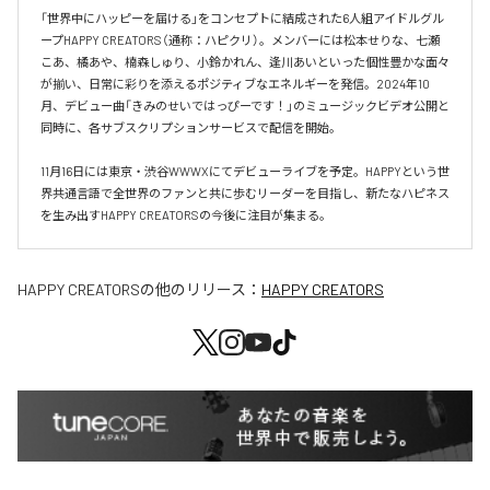
「世界中にハッピーを届ける」をコンセプトに結成された6人組アイドルグル
ープHAPPY CREATORS（通称：ハピクリ）。メンバーには松本せりな、七瀬
こあ、橘あや、楠森しゅり、小鈴かれん、逢川あいといった個性豊かな面々
が揃い、日常に彩りを添えるポジティブなエネルギーを発信。2024年10
月、デビュー曲「きみのせいではっぴーです！」のミュージックビデオ公開と
同時に、各サブスクリプションサービスで配信を開始。

11月16日には東京・渋谷WWWXにてデビューライブを予定。HAPPYという世
界共通言語で全世界のファンと共に歩むリーダーを目指し、新たなハピネス
を生み出すHAPPY CREATORSの今後に注目が集まる。
HAPPY CREATORS
の他のリリース：
HAPPY CREATORS