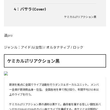
4
：
バサラ (Cover)
ケミカル⇄リアクション黒
道pro
ジャンル：
アイドル(女性)
/
オルタナティブ
/
ロック
ケミカル⇄リアクション黒
新潟を拠点に全国でライブ活動を行うダンス＆ボーカルユニット。 メンバ
ー全員が新潟県出身・在住。  全国各地を車で飛び回り、年間平均250本以
上のライブを行う。

ケミカル⇄リアクション黒の通称は黒ケミ。蟲役者を擁する怪しい個性派バ
ンドMUSHA×KUSHAのカバー曲でライブを構成する。赤ケミとは対照的に