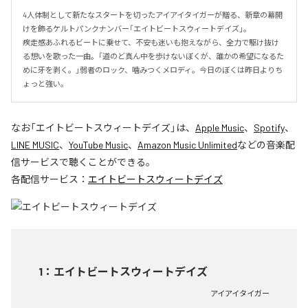
4人体制として新たなスタートを切ったアイアイタイガーが贈る、新章の幕開
けを飾るケルトパンクナンバー「エイトビートスウィートデイズ」。

疾走感あふれるビートに乗せて、不安も迷いも抱えながら、全力で駆け抜け
る想いを歌った一曲。「道のど真ん中を歩けないぼくが、誰かの希望になるた
めに牙を剥く。」弱者のロック、噛みつくメロディ。今日のぼくは昨日よりち
ょっと強い。
なお「
エイトビートスウィートデイズ
」は、
Apple Music
、
Spotify
、
LINE MUSIC
、
YouTube Music
、
Amazon Music Unlimited
などの音楽配
信サービスで聴くことができる。
各配信サービス：
エイトビートスウィートデイズ
1
：
エイトビートスウィートデイズ
アイアイタイガー