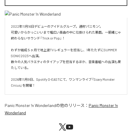
2022年11月16日デビューのアイドルグループ。通称"パニモン"。

可愛いからかっこいいまで幅広い楽曲の中に仕掛けられた悪戯。一筋縄じゃ
終わらないサウンド『Trick or Pop』！

わずか結成５ヶ月で地上波TVレギュラーを担当し、1年たたずにSUMMER 
SONIC2023へ出演。

数々の人気バラエティのタイアップを担当するほか、音楽番組への出演も果
たしている。

2026年11月9日、Spotify O-EASTにて、ワンマンライブ『Scary Monster 
Circus』を開催！
Panic Monster !n Wonderland
の他のリリース：
Panic Monster !n
Wonderland