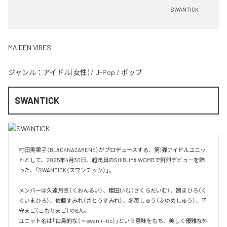
SWANTICK
MAIDEN VIBES
ジャンル：
アイドル(女性)
/
J-Pop
/
ポップ
SWANTICK
村田実果子（BLACKNAZARENE）がプロデュースする、第1弾アイドルユニッ
トとして、2025年4月30日、超満員のSHIBUYA WOMBで鮮烈デビューを飾
った、「SWANTICK（スワンチック）」。

メンバーは久遠月衣（くおんるい）、櫻田いむ（さくらだいむ）、鵠まひろ（く
ぐいまひろ）、佐藤すみれ（さとうすみれ）、冬苺しゅう（ふゆめしゅう）、子
守まご（こもりまご）の6人。

ユニット名は「白鳥的な（＝swan + -tic）」という意味をもち、美しく優雅な外