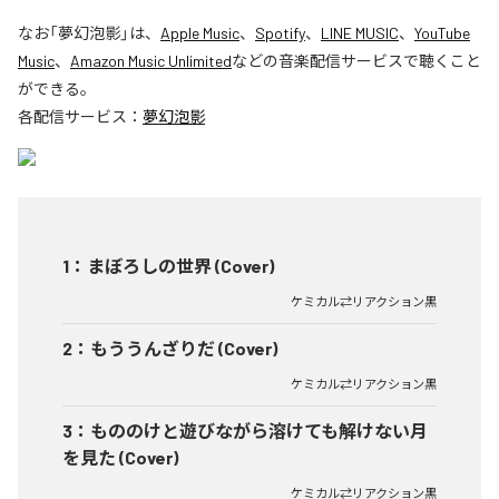
なお「
夢幻泡影
」は、
Apple Music
、
Spotify
、
LINE MUSIC
、
YouTube
Music
、
Amazon Music Unlimited
などの音楽配信サービスで聴くこと
ができる。
各配信サービス：
夢幻泡影
1
：
まぼろしの世界 (Cover)
ケミカル⇄リアクション黒
2
：
もううんざりだ (Cover)
ケミカル⇄リアクション黒
3
：
もののけと遊びながら溶けても解けない月
を見た (Cover)
ケミカル⇄リアクション黒