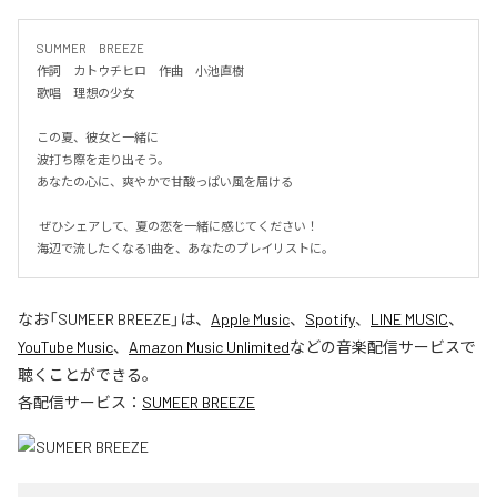
SUMMER　BREEZE

作詞　カトウチヒロ　作曲　小池直樹

歌唱　理想の少女

この夏、彼女と一緒に

波打ち際を走り出そう。

あなたの心に、爽やかで甘酸っぱい風を届ける

 ぜひシェアして、夏の恋を一緒に感じてください！

海辺で流したくなる1曲を、あなたのプレイリストに。
なお「
SUMEER BREEZE
」は、
Apple Music
、
Spotify
、
LINE MUSIC
、
YouTube Music
、
Amazon Music Unlimited
などの音楽配信サービスで
聴くことができる。
各配信サービス：
SUMEER BREEZE