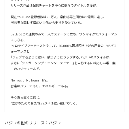
リリース作品は配信チャートを中心に数々のタイトルを獲得。

現在YouTube登録者数は20万人、楽曲総再生回数は2億回に達し、

老若男女問わず幅広い世代から支持を受けている。 

back DJとの連携のみで一人でステージに立ち、ワンマイクでパフォーマン
スしきる、

“ソロライブアーティスト”として、10,000%現場叩き上げの圧巻のLIVEパフ
ォーマンスと

「ラップするように歌い、歌うようにラップする」ハジ→のスタイルは、

まさに「シンガーソング・エンターテイナー」を自称するに相応しい唯一無
二のハジ→ワールド。

No music , No human life。

音楽はパワーであり、エネルギーである。

そう真っ直ぐに信じ、

ハジ→
の他のリリース：
ハジ→