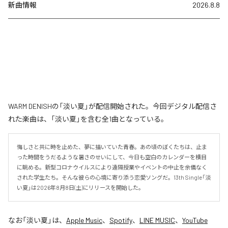
新曲情報
2026.8.8
WARM DENISHの「淡い夏」が配信開始された。今回デジタル配信さ
れた楽曲は、「淡い夏」を含む全1曲となっている。
悔しさと共に時を止めた、夢に描いていた青春。あの頃のぼくたちは、止ま
った時間をうだるような暑さのせいにして、今日も空白のカレンダーを横目
に眺める。新型コロナウイルスにより遠隔授業やイベントの中止を余儀なく
された学生たち。そんな彼らの心境に寄り添う恋愛ソングだ。13th Single「淡
い夏」は2026年8月8日(土)にリリースを開始した。
なお「
淡い夏
」は、
Apple Music
、
Spotify
、
LINE MUSIC
、
YouTube