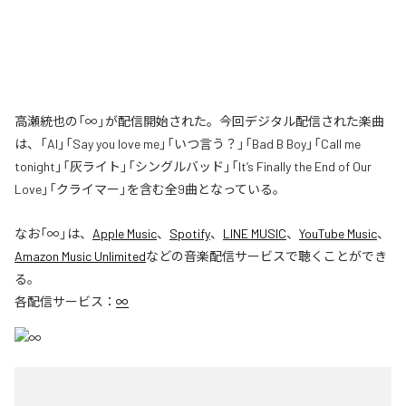
高瀬統也の「∞」が配信開始された。今回デジタル配信された楽曲
は、「AI」「Say you love me」「いつ言う？」「Bad B Boy」「Call me
tonight」「灰ライト」「シングルバッド」「It’s Finally the End of Our
Love」「クライマー」を含む全9曲となっている。
なお「
∞
」は、
Apple Music
、
Spotify
、
LINE MUSIC
、
YouTube Music
、
Amazon Music Unlimited
などの音楽配信サービスで聴くことができ
る。
各配信サービス：
∞