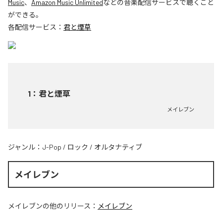
Music
、
Amazon Music Unlimited
などの音楽配信サービスで聴くこと
ができる。
各配信サービス：
君と煙草
1
：
君と煙草
メイレブン
ジャンル：
J-Pop
/
ロック
/
オルタナティブ
メイレブン
メイレブン
の他のリリース：
メイレブン