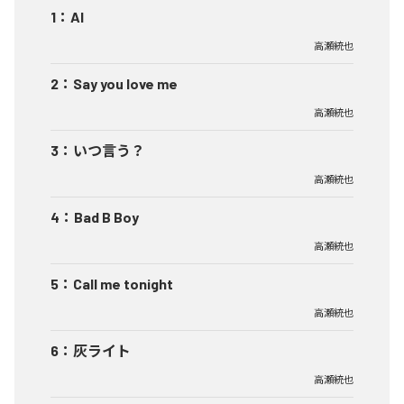
1
：
AI
高瀬統也
2
：
Say you love me
高瀬統也
3
：
いつ言う？
高瀬統也
4
：
Bad B Boy
高瀬統也
5
：
Call me tonight
高瀬統也
6
：
灰ライト
高瀬統也