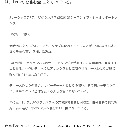
は、「VOW」を含む全1曲となっている。
Jリーグクラブ「名古屋グランパス」2026-27シーズン オフィシャルサポートソ
ング。

「VOW」＝誓い。

新時代に突入したJリーグを、クラブに関わるすべての人が一つになって戦い
抜く――そんな"誓い"を描いた楽曲。

Qaijffが名古屋グランパスのサポートソングを手掛けるのは10年目、通算11曲
目となる。今作は選手へのヒアリングをもとに制作され、一人ひとりが胸に
抱く「誓い」に焦点を当てた。

選手一人ひとりの誓い。サポーター一人ひとりの誓い。その想いが重なり合
い、やがてクラブ全体を支える大きな誓いとなっていく。

『VOW』は、名古屋グランパスへの応援歌であると同時に、自分自身の信念を
胸に前へ進む、すべての人へ届けたい一曲となっている。
なお「
VOW
」は、
Apple Music
、
Spotify
、
LINE MUSIC
、
YouTube