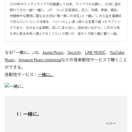
2018年のワンマンライブで初披露して以来、ライブでのみ歌い、大切に温め
続けてきた一曲「一緒に。」が、ついに初音源化。恋人、夫婦、家族、親友、
仲間――様々な関係に重なる大切な「唯一無二の存在」と一緒に “この人生を最期ま
で歩んでいく”という決意を、ハジ→らしい真っ直ぐな言葉で綴ったラブソン
グであり、壮大な人生賛歌。互いに支え合い、認め合いながら、これから先
も共に創る未来へ進んでゆこうという想いが、温かく力強く胸に響く一曲。
なお「
一緒に。
」は、
Apple Music
、
Spotify
、
LINE MUSIC
、
YouTube
Music
、
Amazon Music Unlimited
などの音楽配信サービスで聴くこと
ができる。
各配信サービス：
一緒に。
1
：
一緒に。
ハジ→