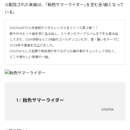
ル配信された楽曲は、「飴色サマーライダー」を含む全1曲となって
いる。
SHAZNAが六ヶ月連続デジタルシングルをリリース第２弾！！

数々の大ヒット曲を世に生み出し、ミリオンセラーアルバムまでをも産み出
してきた、IZAM作詞 & A.O.I作曲のゴールデンコンビが、夏・憂いをテーマに
2026年の夏曲を仕上げました。

SHAZNAらしさ全開で疾走感がありながらも胸の奥がキュンとして切なく、
どこか懐かしい青春の一曲。
1
：
飴色サマーライダー
SHAZNA