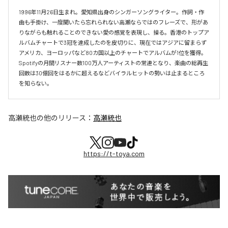
1996年11月26日生まれ。愛知県出身のシンガーソングライター。作詞・作
曲も手掛け、一度聞いたら忘れられない高瀬ならではのフレーズで、形があ
りながらも触れることのできない愛の感覚を表現し、操る。香港のトップア
ルバムチャートで3冠を達成したのを皮切りに、現在ではアジアに留まらず
アメリカ、ヨーロッパなど80カ国以上のチャートでアルバムが1位を獲得。
Spotifyの月間リスナー数100万人アーティストの常連となり、楽曲の総再生
回数は30億回をはるかに超えるなどバイラルヒットの勢いは止まるところ
を知らない。
高瀬統也
の他のリリース：
高瀬統也
https://t-toya.com