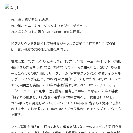
2012年、愛知県にて結成。

2017年、ソニーミュージックよりメジャーデビュー。

2021年に独立し、現在はcon anima Inc.に所属。

ピアノサウンドを軸として多様なジャンルの音楽が混在するQaijffの楽曲
は、高い強度の音楽性と独自性を持つ。

結成以来、TVアニメ「いぬやしき」、TVアニメ「真・中華一番！」、NHK情報
番組「さらさらサラダ」など、様々なTVのテーマ楽曲を担当。2016年から現
在に至るまでの10年間、Jリーグチーム「名古屋グランパス」のオフィシャル
サポートソングを担当。2023年の楽曲「たぎってしかたないわ」はTikTokで
100万回再生を突破。2024年の楽曲「誇れ」は、ZIP-FMオフィシャルチャー
ト「ZIP-HOT100」で見事１位を獲得。担当して10年目となる2025年の楽曲
「掴まえろ頂点を」は試合前の選手紹介時の音楽として使用されている。

2024年12月に発売したフルアルバム[YOKU]は国内に留まらず海外でも多く
のリスナーの心を掴み、iTunes Store ブラジルの”J-POPトップアルバム” 1位
を獲得。

ライブ活動も精力的に行っており、編成を問わないそのスタイルが注目を集
めている。2021年には約50人編成の大規模なオーケストラコンサートを開