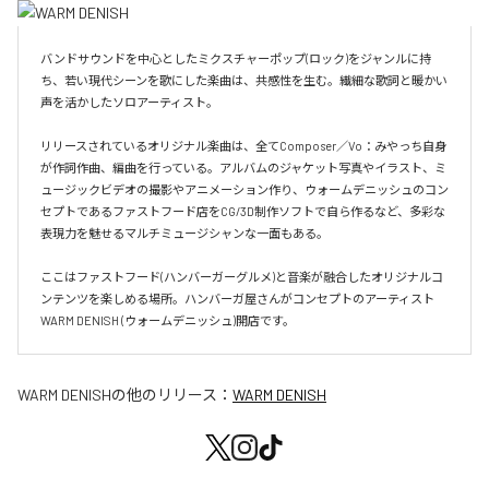
バンドサウンドを中心としたミクスチャーポップ(ロック)をジャンルに持
ち、若い現代シーンを歌にした楽曲は、共感性を生む。繊細な歌詞と暖かい
声を活かしたソロアーティスト。

リリースされているオリジナル楽曲は、全てComposer／Vo：みやっち自身
が作詞作曲、編曲を行っている。アルバムのジャケット写真やイラスト、ミ
ュージックビデオの撮影やアニメーション作り、ウォームデニッシュのコン
セプトであるファストフード店をCG/3D制作ソフトで自ら作るなど、多彩な
表現力を魅せるマルチミュージシャンな一面もある。

ここはファストフード(ハンバーガーグルメ)と音楽が融合したオリジナルコ
ンテンツを楽しめる場所。ハンバーガ屋さんがコンセプトのアーティスト
WARM DENISH (ウォームデニッシュ)開店です。
WARM DENISH
の他のリリース：
WARM DENISH