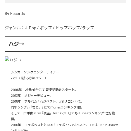
84 Records
ジャンル：
J-Pop
/
ポップ
/
ヒップホップ/ラップ
ハジ→
シンガーソングエンターテイナー

ハジ→（読み方はハジー）

2005年　地元 仙台にて 音楽活動をスタート。

2013年　メジャーデビュー。

2015年　アルバム『 ハジベスト。』オリコン４位。

同年シングル『君と。』にてiTunesランキング1位。

そしてコラボ曲 miwa『夜空。feat.ハジ→』でもiTunesランキング1位を獲
得。

2016年　コラボベストとなる『コラボ de ハジベスト。』ではLINE MUSICラ
ンキング1位。
