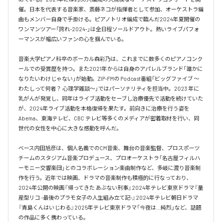
催。日本を代表する音楽家、斎藤ネコが指揮者として参加、オーケストラ編
曲もメンバー自身で手掛ける。ピアノトリオ編成で臨んだ2024年夏開催の
ワンマンツアー「誇れ-2024-」は全日程ソールドアウト。熱いライブパフォ
ーマンスが幅広いファンの心を掴んでいる。

音楽大学ピアノ科卒のボーカル森彩乃は、これまでに数多くのピアノコンク
ールでの受賞歴を持つ。また2021年からは自身のアパレルブランド「誰かに
なりたいわけじゃない」が始動。ZIP-FMの Podcast番組「ビッグファイブ 〜
わたしって何者？ 心理学雑談〜」ではパーソナリティを担当中。2023 年に
乳がんが発覚し、同年はライブ活動をセーブし治療優先で活動を続けていた
が、2024年ライブ活動を本格復帰を果たす。前向きに治療を行う姿を
Abema、東海テレビ、CBC テレビ等多くのメディアが密着取材を行い、同
世代の女性を中心に大きな感動を呼んだ。

ベース内田旭彦は、個人名義でのCM音楽、舞台の音楽監督、プロスポーツ
チームのスタジアム音楽プロデュース、プロオーケストラ「名古屋フィルハ
ーモニー交響楽団」とのコラボレーション楽曲制作など、多岐に渡り音楽制
作を行う。近年では映画、ドラマの音楽制作も積極的に行なっており、
2024年公開の映画『帰ってきた あぶない刑事』2024年テレビ東京ドラマ『量
産型リコ -最後のプラモ女子の人生組み立て記-』2024年テレビ朝日ドラマ
『青島くんはいじわる』2025年テレビ東京ドラマ「今夜は…純烈」など、話題
の作品に多く携わっている。