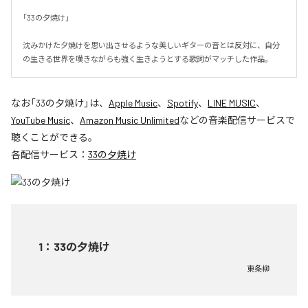
｢33の夕焼け｣

沈みかけた夕焼けを思い出させるような美しいギターの音とは反対に、自分
の生きる世界を嘆きながらも強く生きようとする歌詞がマッチした作品。
なお「
33の夕焼け
」は、
Apple Music
、
Spotify
、
LINE MUSIC
、
YouTube Music
、
Amazon Music Unlimited
などの音楽配信サービスで
聴くことができる。
各配信サービス：
33の夕焼け
1
：
33の夕焼け
東条柳