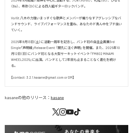
2024年9月始動 / 阪神を中心に活動する、八木（Vo/Gt）、礼旺（Gt）、ひなせ
（Ba）、希弥（Dr）による四人組ギターロックバンド。

Vo/Gt.八木の力強いまっすぐな歌声とメンバーが織りなすアグレッシブなバ
ンドサウンド、ライブパフォーマンスを重ね、あなたのド真ん中をブチ抜い
ていく。

2025年9月13日（土）に活動一周年を記念し、バンド初の自主企画兼3rd 
Single「声明線」Release Event 『開孔に注ぐ声明』を開催。また、2025年10
月12日（日）にバンド初となる大型サーキットイベント『FM802 MINAMI 
WHEEL2025』に出演。バンドとして2年目も止まることなく進化を続け
る。

【contact: 3.2.1.kasane@gmail.com or DM】
kasane
の他のリリース：
kasane