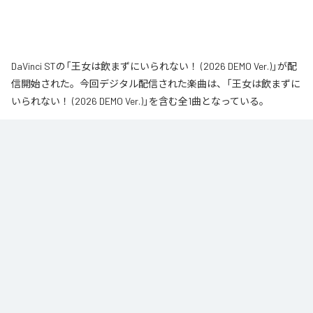
DaVinci STの「王女は飲まずにいられない！ (2026 DEMO Ver.)」が配
信開始された。今回デジタル配信された楽曲は、「王女は飲まずに
いられない！ (2026 DEMO Ver.)」を含む全1曲となっている。
なお「
王女は飲まずにいられない！ (2026 DEMO Ver.)
」は、
Apple
Music
、
Spotify
、
LINE MUSIC
、
YouTube Music
、
Amazon Music
Unlimited
などの音楽配信サービスで聴くことができる。
各配信サービス：
王女は飲まずにいられない！ (2026 DEMO Ver.)
1
：
王女は飲まずにいられない！ (2026 DEMO
Ver.)