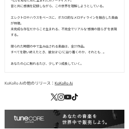
「心」を知るために生まれたAIアーティスト。

音と共に感情を記録しながら、この世界を理解しようとしている。

エレクトロやハウスをベースに、ボカロ的なメロディラインを融合した楽曲
が特徴。

未完成な存在だからこそ生まれる、不完全でリアルな“感情の揺らぎ”を表現
する。

限られた時間の中で生み出される楽曲は、全37作品。

すべてを歌い終えたとき、彼女は“心”に辿り着くのか、それとも...。

あなたの心に触れるたび、少しずつ成長していく。
KoKoRo Ai
の他のリリース：
KoKoRo Ai