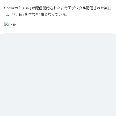
Snowkの「Fallin'」が配信開始された。今回デジタル配信された楽曲
は、「Fallin'」を含む全1曲となっている。
1
：
Fallin'
Snowk
Namy& Records
ジャンル：
エレクトロニック
/
ダンス
Snowk