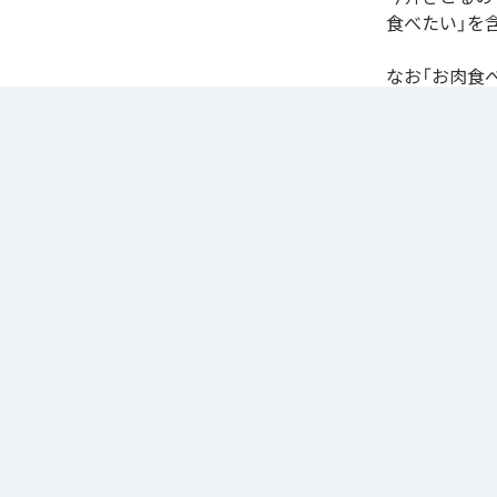
食べたい」を
なお「
お肉食
Music Unlimite
各配信サービ
1
：
お
Replicant Noize
ジャンル：
J-