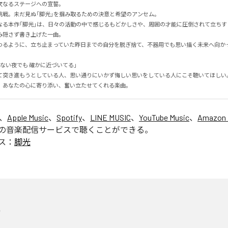
なるステージへの宣誓。

戦。未だ見ぬ「脚光」を掴み取るための決意と希望のアンセム。

なる本作「脚光」は、日々の活動の中で感じるもどかしさや、周囲の才能に圧倒されて立ちす
隠さず書き上げた一曲。

わるように、立ち止まっていた昨日までの自分を脱ぎ捨て、不器用でも思い描く未来へ向か


ない夜でも 確かに近づいてる」

て突き進もうとしている人、思い通りにいかず悔しい思いをしている人にこそ聴いてほしい
、あなたの心に寄り添い、奮い立たせてくれる楽曲。
は、
Apple Music
、
Spotify
、
LINE MUSIC
、
YouTube Music
、
Amazon 
の音楽配信サービスで聴くことができる。
ス：
脚光
光