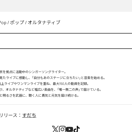
Pop
/
ポップ
/
オルタナティブ
京を拠点に活動中のシンガーソングライター。

見たライブに感動し、「自分もあのステージに立ちたい」と音楽を始める。

路上ライブやワンマンライブを重ね、最大150人の動員を記録。

ク、オルタナティブなど幅広い楽曲を、「唯一無二の声」で届けている。

と明るさを武器に、聴く人に勇気と元気を届け続ける。
リリース：
すだち