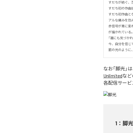
すだちが紡ぐ、次
すだち初の作曲挑
すだち初作曲と
アルな痛みを包み
赤信号が青に変
が描かれている。
「誰にも気づかれ
今、自分を信じ
筋の光のように
なお「
脚光
」
Unlimited
など
各配信サービ
1
：
脚