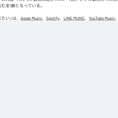
含む全1曲となっている。
べたい
」は、
Apple Music
、
Spotify
、
LINE MUSIC
、
YouTube Music
d
などの音楽配信サービスで聴くことができる。
ス：
お肉食べたい
肉食べたい
Pop
/
エレクトロニック
/
ポップ