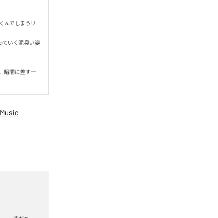
くんでしまうリ
っていく泥臭い姿
。暗闇に差す一
Music