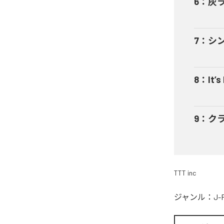
6
：
灰
7
：
シ
8
：
It’s
9
：
ク
TTT inc
ジャンル：
J-