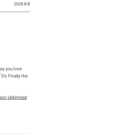
2026.8.8
u love
Finally the
ic Unlimited