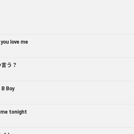
 you love me
つ言う？
 B Boy
l me tonight