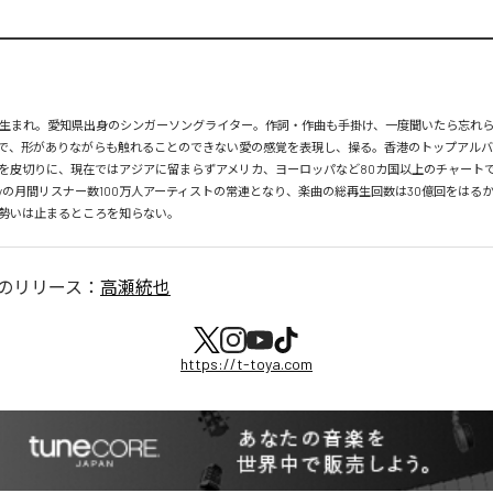
月26日生まれ。愛知県出身のシンガーソングライター。作詞・作曲も手掛け、一度聞いたら忘れ
で、形がありながらも触れることのできない愛の感覚を表現し、操る。香港のトップアルバ
を皮切りに、現在ではアジアに留まらずアメリカ、ヨーロッパなど80カ国以上のチャートで
tifyの月間リスナー数100万人アーティストの常連となり、楽曲の総再生回数は30億回をはる
勢いは止まるところを知らない。
のリリース：
高瀬統也
https://t-toya.com