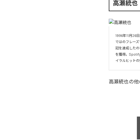
高瀬統也
1996年11
ではのフレーズ
冠を達成したの
を獲得。Spo
イラルヒットの
高瀬統也
の他