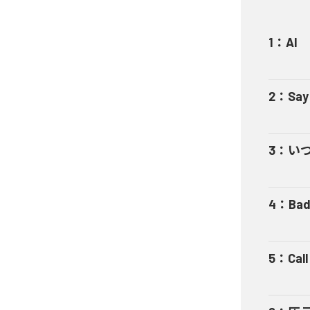
1
：
AI
2
：
Say
3
：
い
4
：
Bad
5
：
Cal