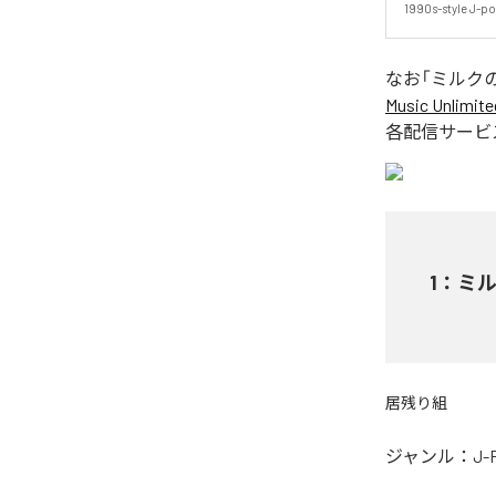
1990s-style J-po
なお「
ミルク
Music Unlimite
各配信サービ
1
：
ミ
居残り組
ジャンル：
J-