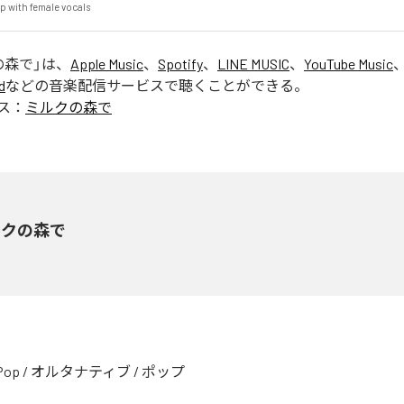
p with female vocals
の森で
」は、
Apple Music
、
Spotify
、
LINE MUSIC
、
YouTube Music
d
などの音楽配信サービスで聴くことができる。
ス：
ミルクの森で
ルクの森で
Pop
/
オルタナティブ
/
ポップ