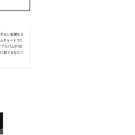
られない高瀬なら
ムチャートで3
アルバムが1位
かに超えるなどバ