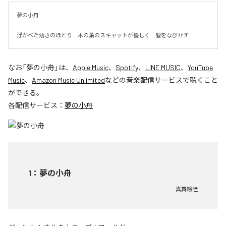
夢の小舟　

浮かべた幼さのほとり　木の葉のスキャットが優しく　髪をなびかす
なお「
夢の小舟
」は、
Apple Music
、
Spotify
、
LINE MUSIC
、
YouTube
Music
、
Amazon Music Unlimited
などの音楽配信サービスで聴くこと
ができる。
各配信サービス：
夢の小舟
1
：
夢の小舟
真舞絵陸