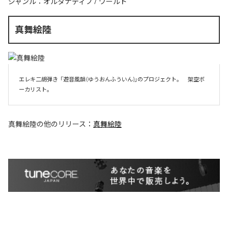
ジャンル：
オルタナティブ
/
ワールド
真舞絵陸
エレキ二胡弾き  「遊音風韻 (ゆうおんふういん)」のプロジェクト。　架空ボ
ーカリスト。
真舞絵陸
の他のリリース：
真舞絵陸