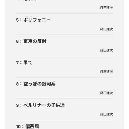
藤田建次
5
：
ポリフォニー
藤田建次
6
：
東京の反射
藤田建次
7
：
果て
藤田建次
8
：
空っぽの銀河系
藤田建次
9
：
ベルリナーの子供達
藤田建次
10
：
偏西風