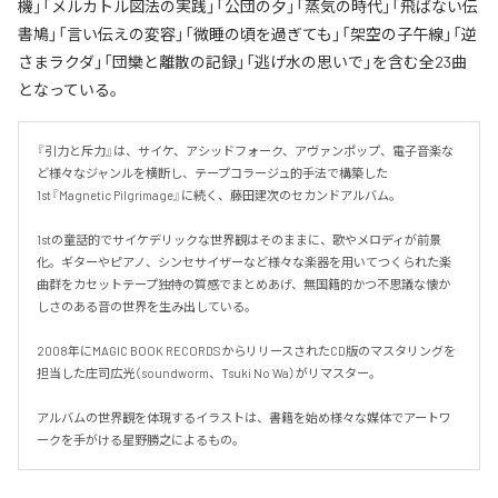
機」「メルカトル図法の実践」「公団の夕」「蒸気の時代」「飛ばない伝
書鳩」「言い伝えの変容」「微睡の頃を過ぎても」「架空の子午線」「逆
さまラクダ」「団欒と離散の記録」「逃げ水の思いで」を含む全23曲
となっている。
『引力と斥力』は、サイケ、アシッドフォーク、アヴァンポップ、電子音楽な
ど様々なジャンルを横断し、テープコラージュ的手法で構築した
1st『Magnetic Pilgrimage』に続く、藤田建次のセカンドアルバム。

1stの童話的でサイケデリックな世界観はそのままに、歌やメロディが前景
化。ギターやピアノ、シンセサイザーなど様々な楽器を用いてつくられた楽
曲群をカセットテープ独特の質感でまとめあげ、無国籍的かつ不思議な懐か
しさのある音の世界を生み出している。

2008年にMAGIC BOOK RECORDSからリリースされたCD版のマスタリングを
担当した庄司広光（soundworm、Tsuki No Wa）がリマスター。

アルバムの世界観を体現するイラストは、書籍を始め様々な媒体でアートワ
ークを手がける星野勝之によるもの。