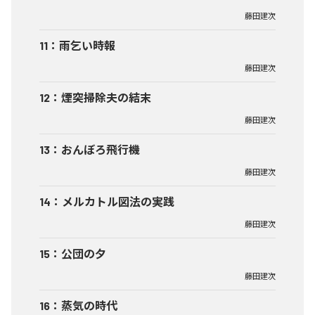
藤田建次
11
：
雨乞い時報
藤田建次
12
：
煙突掃除夫の結末
藤田建次
13
：
おんぼろ飛行機
藤田建次
14
：
メルカトル図法の実践
藤田建次
15
：
公団の夕
藤田建次
16
：
蒸気の時代