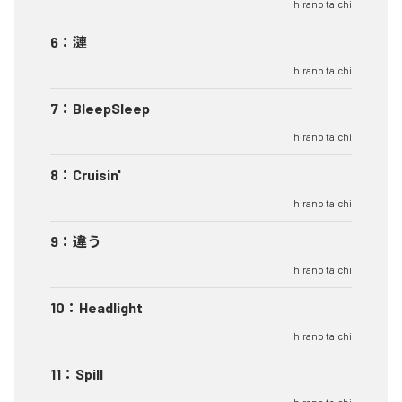
hirano taichi
6
：
漣
hirano taichi
7
：
BleepSleep
hirano taichi
8
：
Cruisin'
hirano taichi
9
：
違う
hirano taichi
10
：
Headlight
hirano taichi
11
：
Spill