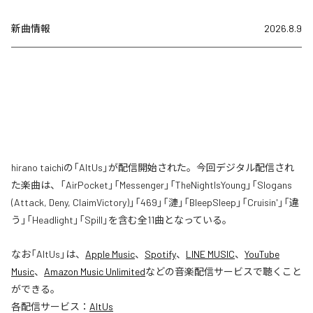
新曲情報
2026.8.9
hirano taichiの「AltUs」が配信開始された。今回デジタル配信され
た楽曲は、「AirPocket」「Messenger」「TheNightIsYoung」「Slogans
(Attack, Deny, ClaimVictory)」「469」「漣」「BleepSleep」「Cruisin'」「違
う」「Headlight」「Spill」を含む全11曲となっている。
なお「
AltUs
」は、
Apple Music
、
Spotify
、
LINE MUSIC
、
YouTube
Music
、
Amazon Music Unlimited
などの音楽配信サービスで聴くこと
ができる。
各配信サービス：
AltUs