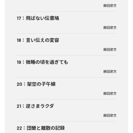
藤田建次
17
：
飛ばない伝書鳩
藤田建次
18
：
言い伝えの変容
藤田建次
19
：
微睡の頃を過ぎても
藤田建次
20
：
架空の子午線
藤田建次
21
：
逆さまラクダ
藤田建次
22
：
団欒と離散の記録