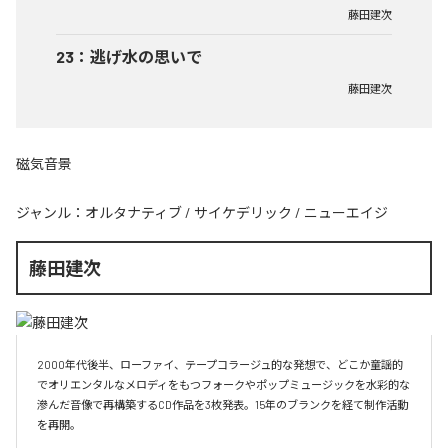
藤田建次
23
：
逃げ水の思いで
藤田建次
磁気音景
ジャンル：
オルタナティブ
/
サイケデリック
/
ニューエイジ
藤田建次
2000年代後半、ローファイ、テープコラージュ的な発想で、どこか童謡的
でオリエンタルなメロディをもつフォークやポップミュージックを水彩的な
滲んだ音像で再構築するCD作品を3枚発表。15年のブランクを経て制作活動
を再開。
