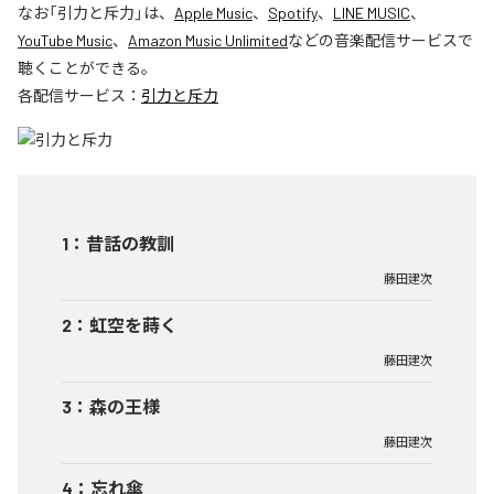
なお「
引力と斥力
」は、
Apple Music
、
Spotify
、
LINE MUSIC
、
YouTube Music
、
Amazon Music Unlimited
などの音楽配信サービスで
聴くことができる。
各配信サービス：
引力と斥力
1
：
昔話の教訓
藤田建次
2
：
虹空を蒔く
藤田建次
3
：
森の王様
藤田建次
4
：
忘れ傘