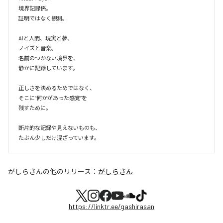
境界記録係。

証明ではなく観測。

AIと人間、現実と夢、

ノイズと音楽。

名前のつかない境界を、

静かに記録しています。

正しさを決めるためではなく、

そこに“何かがあった感覚”を

残すために。

断片的な記録や見えないものも、

たぶん少しだけ混ざっています。
がしらさん
の他のリリース：
がしらさん
https://linktr.ee/gashirasan