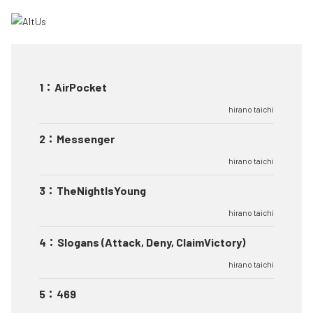
1
：
AirPocket
hirano taichi
2
：
Messenger
hirano taichi
3
：
TheNightIsYoung
hirano taichi
4
：
Slogans (Attack, Deny, ClaimVictory)
hirano taichi
5
：
469