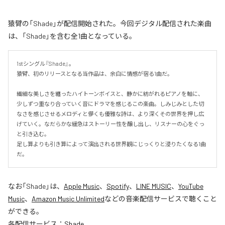
猿臂の「Shade」が配信開始された。今回デジタル配信された楽曲
は、「Shade」を含む全1曲となっている。
1stシングル『Shade』。

猿臂、初のリリースとなる当作品は、余白に情感が宿る1曲だ。

繊細な美しさを纏ったハイトーンボイスと、静かに紡がれるピアノを軸に、
少しずつ重なり合っていく音にドラマを感じるこの楽曲。しみじみとした切
なさを感じさせるメロディと儚くも優雅な詩は、より深くその世界を押し広
げていく。なだらかな緩急はストーリー性を醸し出し、リスナーの心をぐっ
と引き込む。

足し算よりも引き算によって演出される世界観にじっくりと浸りたくなる1曲
だ。
なお「
Shade
」は、
Apple Music
、
Spotify
、
LINE MUSIC
、
YouTube
Music
、
Amazon Music Unlimited
などの音楽配信サービスで聴くこと
ができる。
各配信サービス：
Shade