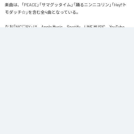
楽曲は、「PEACE」「サマグッタイム」「踊るニンニコリン」「Hey!!ト
モダッチ☆」を含む全4曲となっている。
なお「
NIC♡RY
」は、
Apple Music
、
Spotify
、
LINE MUSIC
、
YouTube
Music
、
Amazon Music Unlimited
などの音楽配信サービスで聴くこと
ができる。
各配信サービス：
NIC♡RY
1
：
PEACE
NIC♡RY
2
：
サマグッタイム
NIC♡RY
3
：
踊るニンニコリン