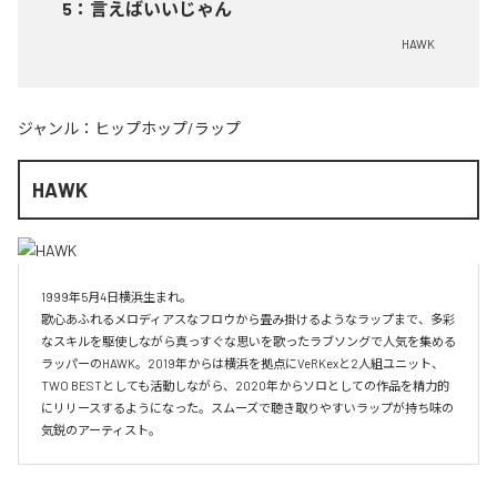
5
：
言えばいいじゃん
HAWK
ジャンル：
ヒップホップ/ラップ
HAWK
1999年5月4日横浜生まれ。

歌心あふれるメロディアスなフロウから畳み掛けるようなラップまで、多彩
なスキルを駆使しながら真っすぐな思いを歌ったラブソングで人気を集める
ラッパーのHAWK。2019年からは横浜を拠点にVeRKexと2人組ユニット、
TWO BESTとしても活動しながら、2020年からソロとしての作品を精力的
にリリースするようになった。スムーズで聴き取りやすいラップが持ち味の
気鋭のアーティスト。