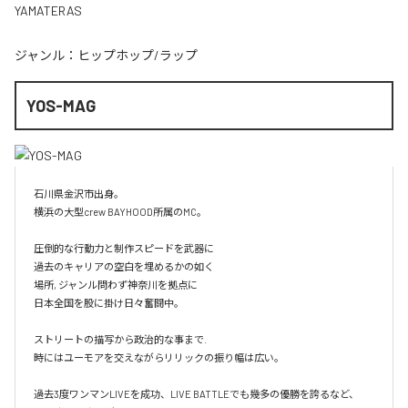
YAMATERAS
ジャンル：
ヒップホップ/ラップ
YOS-MAG
石川県金沢市出身。

横浜の大型crew BAYHOOD所属のMC。

圧倒的な行動力と制作スピードを武器に

過去のキャリアの空白を埋めるかの如く

場所, ジャンル問わず神奈川を拠点に

日本全国を股に掛け日々奮闘中。

ストリートの描写から政治的な事まで.

時にはユーモアを交えながらリリックの振り幅は広い。

過去3度ワンマンLIVEを成功、LIVE BATTLEでも幾多の優勝を誇るなど、