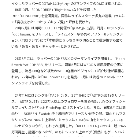
イクしたラッパーのDOTAMAとhy4_4yhの2マンライブのOAに抜擢された。

　19年10月、「CONCORDE」「Right Now」などを収録した
1stEP「CONCORDE」を全国発売。同作はライムスター宇多丸の連載コラムに
て「突き抜けた90’sヒップホップ愛」と評価を受けた。

　20年2月には川崎CLUB CITTA’開催の「@JAM」に出演。同月に1stシングル
「dog kawaii」をリリースし、「ライムスター宇多丸のアフター6 ジャンクシ
ョン」（TBSラジオ）にて「本格的にきっちりやり切ることで批評性すら出て
いる」「めちゃめちゃキャッチー」と評された。

　21年6月には、ラッパーのGOMESSとのツーマンライブを開催し、「Moon 
Reverb feat.GOMESS」をリリース。同年8月にはWEGO＆米原康正の企画に
登場し、渋谷109店など複数のWEGO店舗のビジョンにて紹介映像が展開さ
れた。22年4月には「Go Forward EP」を発売、9月には渋谷club asiaにてワ
ンマンライブを開催した。

　24年11月にはシングル「MAD MIC」を、25年1月には「ASTRO JET」をリリー
ス。「ASTRO JET」は22万人以上のフォロワーを集めるSpotifyのオフィシャ
ルプレイリスト「Fresh Finds Pop」にリストインした。また、同年9月には新
曲「KILL SCREEN」「watch」を2週連続でリリース＆MVを公開。両曲ともマス
タリングはWONKの井上幹が、ミックスはYUKIらの曲をミックスしている
コレナガタクロウが、それぞれ担当した。「KILL SCREEN」のMVは一晩で145
万回再生し話題となったが、のちにシステム上のバグ（偶然にもゲームのバ