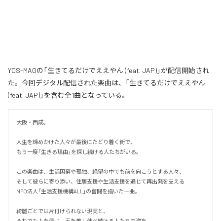
YOS-MAGの「生きてるだけでええやん (feat. JAP)」が配信開始され
た。今回デジタル配信された楽曲は、「生きてるだけでええやん
(feat. JAP)」を含む全1曲となっている。
大阪・西成。

人生を諦めかけた人々が最後にたどり着く街で、

もう一度「生きる理由」を探し続ける人たちがいる。

この楽曲は、生活困窮や孤独、絶望の中でも前を向こうとする人々、

そして彼らに寄り添い、住居支援や生活支援を通じて再出発を支える

NPO法人「生活支援機構ALL」の奮闘を描いた一曲。

綺麗ごとでは片付けられない現実と、

それでも人を信じ、手を差し伸べ続ける人たちの姿を、
