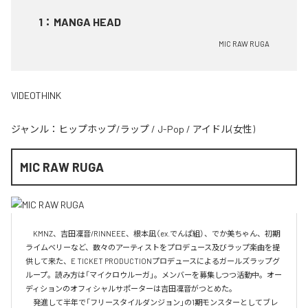
1
：
MANGA HEAD
MIC RAW RUGA
VIDEOTHINK
ジャンル：
ヒップホップ/ラップ
/
J-Pop
/
アイドル(女性)
MIC RAW RUGA
　KMNZ、吉田凜音/RINNEEE、根本凪（ex.でんぱ組）、でか美ちゃん、初期
ライムベリーなど、数々のアーティストをプロデュース及びラップ楽曲を提
供して来た、E TICKET PRODUCTIONプロデュースによるガールズラップグ
ループ。読み方は「マイクロウルーガ」。メンバーを募集しつつ活動中。オー
ディションのオフィシャルサポーターは吉田凜音がつとめた。

　発進して半年で「フリースタイルダンジョン」の1期モンスターとしてブレ