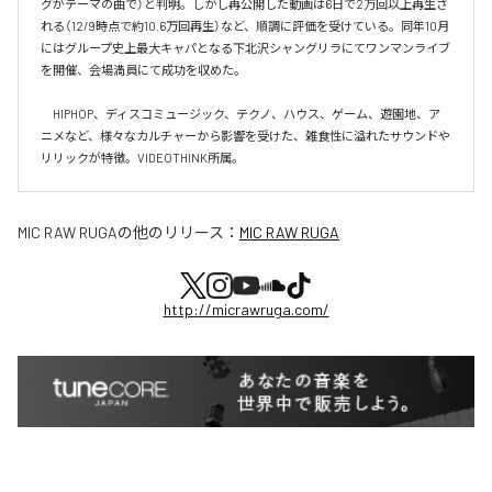
グがテーマの曲で）と判明。しかし再公開した動画は6日で2万回以上再生さ
れる（12/9時点で約10.6万回再生）など、順調に評価を受けている。同年10月
にはグループ史上最大キャパとなる下北沢シャングリラにてワンマンライブ
を開催、会場満員にて成功を収めた。

　HIPHOP、ディスコミュージック、テクノ、ハウス、ゲーム、遊園地、ア
ニメなど、様々なカルチャーから影響を受けた、雑食性に溢れたサウンドや
リリックが特徴。VIDEOTHINK所属。
MIC RAW RUGA
の他のリリース：
MIC RAW RUGA
http://micrawruga.com/