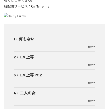
聴くことができる。
各配信サービス：
On My Terms
1
：
何もない
HAWK
2
：
L.V.上等
HAWK
3
：
L.V.上等 Pt.2
HAWK
4
：
二人の女
HAWK