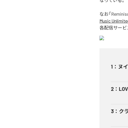
なっている。
なお「
Reminis
Music Unlimite
各配信サービ
1
：
ヌ
2
：
LOV
3
：
クラ