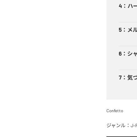
4
：
ハ
5
：
メ
6
：
シ
7
：
気
Confetto
ジャンル：
J-