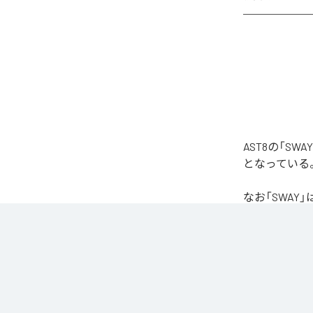
AST8の「S
となっている
なお「
SWAY
」
Unlimited
など
各配信サービ