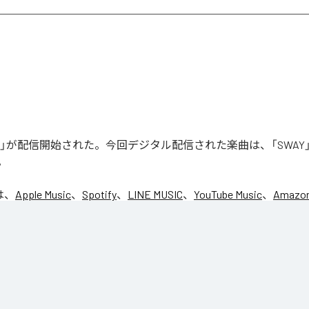
WAY」が配信開始された。今回デジタル配信された楽曲は、「SWAY
。
は、
Apple Music
、
Spotify
、
LINE MUSIC
、
YouTube Music
、
Amazon
の音楽配信サービスで聴くことができる。
ス：
SWAY