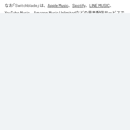
なお「
Switchblade
」は、
Apple Music
、
Spotify
、
LINE MUSIC
、
YouTube Music
、
Amazon Music Unlimited
などの音楽配信サービスで
聴くことができる。
各配信サービス：
Switchblade
1
：
Switchblade
Vex Veil
Vex Veil
ジャンル：
オルタナティブ
/
エレクトロニック
/
ヒップホップ/ラ
ップ