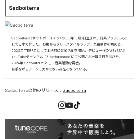
Sadboiterra
Sadboiterra（サッドボーイテラ） 2000年10月3日生まれ、日系ブラジル人と
して日本で育った。 13歳からフリースタイルラップ、楽曲制作を初める。 
2022年 "TERRA" として本格的に音楽活動を開始。 デビュー作の "ABYSS" が
YouTubeチャンネル "03-performance" にて公開され一躍注目を浴びた。 
2024年 "Sadboiterra" として音楽活動を再会。

若手ながらシーンに欠かせない存在となっている。
Sadboiterra
の他のリリース：
Sadboiterra