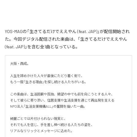
YOS-MAGの「生きてるだけでええやん (feat. JAP)」が配信開始され
た。今回デジタル配信された楽曲は、「生きてるだけでええやん
(feat. JAP)」を含む全1曲となっている。
大阪・西成。

人生を諦めかけた人々が最後にたどり着く街で、

もう一度「生きる理由」を探し続ける人たちがいる。

この楽曲は、生活困窮や孤独、絶望の中でも前を向こうとする人々、

そして彼らに寄り添い、住居支援や生活支援を通じて再出発を支える

NPO法人「生活支援機構ALL」の奮闘を描いた一曲。

綺麗ごとでは片付けられない現実と、

それでも人を信じ、手を差し伸べ続ける人たちの姿を、

リアルなリリックとメッセージに込めた。
