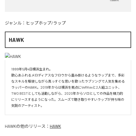
ジャンル：
ヒップホップ/ラップ
HAWK
1999年5月4日横浜生まれ。

歌心あふれるメロディアスなフロウから畳み掛けるようなラップまで、多彩
なスキルを駆使しながら真っすぐな思いを歌ったラブソングで人気を集める
ラッパーのHAWK。2019年からは横浜を拠点にVeRKexと2人組ユニット、
TWO BESTとしても活動しながら、2020年からソロとしての作品を精力的
にリリースするようになった。スムーズで聴き取りやすいラップが持ち味の
気鋭のアーティスト。
HAWK
の他のリリース：
HAWK