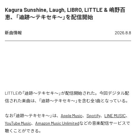
Kagura Sunshine, Laugh, LIBRO, LITTLE & 嶋野百
恵、「迪跡〜テキセキ〜」を配信開始
新曲情報
2026.8.8
LITTLEの「迪跡〜テキセキ〜」が配信開始された。今回デジタル配
信された楽曲は、「迪跡〜テキセキ〜」を含む全1曲となっている。
なお「
迪跡〜テキセキ〜
」は、
Apple Music
、
Spotify
、
LINE MUSIC
、
YouTube Music
、
Amazon Music Unlimited
などの音楽配信サービスで
聴くことができる。