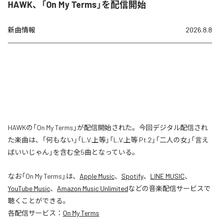
HAWK、「On My Terms」を配信開始
新曲情報
2026.8.8
HAWKの「On My Terms」が配信開始された。今回デジタル配信され
た楽曲は、「何もない」「L.V.上等」「L.V.上等 Pt.2」「二人の女」「言え
ばいいじゃん」を含む全5曲となっている。
なお「
On My Terms
」は、
Apple Music
、
Spotify
、
LINE MUSIC
、
YouTube Music
、
Amazon Music Unlimited
などの音楽配信サービスで
聴くことができる。
各配信サービス：
On My Terms