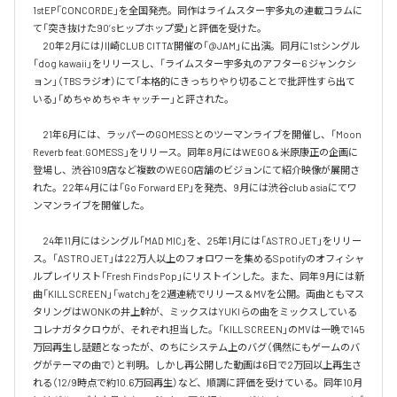
1stEP「CONCORDE」を全国発売。同作はライムスター宇多丸の連載コラムに
て「突き抜けた90’sヒップホップ愛」と評価を受けた。

　20年2月には川崎CLUB CITTA’開催の「@JAM」に出演。同月に1stシングル
「dog kawaii」をリリースし、「ライムスター宇多丸のアフター6 ジャンクシ
ョン」（TBSラジオ）にて「本格的にきっちりやり切ることで批評性すら出て
いる」「めちゃめちゃキャッチー」と評された。

　21年6月には、ラッパーのGOMESSとのツーマンライブを開催し、「Moon 
Reverb feat.GOMESS」をリリース。同年8月にはWEGO＆米原康正の企画に
登場し、渋谷109店など複数のWEGO店舗のビジョンにて紹介映像が展開さ
れた。22年4月には「Go Forward EP」を発売、9月には渋谷club asiaにてワ
ンマンライブを開催した。

　24年11月にはシングル「MAD MIC」を、25年1月には「ASTRO JET」をリリー
ス。「ASTRO JET」は22万人以上のフォロワーを集めるSpotifyのオフィシャ
ルプレイリスト「Fresh Finds Pop」にリストインした。また、同年9月には新
曲「KILL SCREEN」「watch」を2週連続でリリース＆MVを公開。両曲ともマス
タリングはWONKの井上幹が、ミックスはYUKIらの曲をミックスしている
コレナガタクロウが、それぞれ担当した。「KILL SCREEN」のMVは一晩で145
万回再生し話題となったが、のちにシステム上のバグ（偶然にもゲームのバ
グがテーマの曲で）と判明。しかし再公開した動画は6日で2万回以上再生さ
れる（12/9時点で約10.6万回再生）など、順調に評価を受けている。同年10月