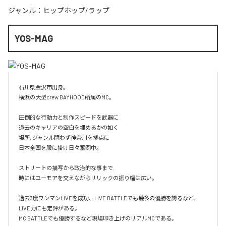
ジャンル：
ヒップホップ/ラップ
YOS-MAG
石川県金沢市出身。

横浜の大型crew BAYHOOD所属のMC。

圧倒的な行動力と制作スピードを武器に

過去のキャリアの空白を埋めるかの如く

場所, ジャンル問わず神奈川を拠点に

日本全国を股に掛け日々奮闘中。

ストリートの描写から政治的な事まで.

時にはユーモアを交えながらリリックの振り幅は広い。

過去3度ワンマンLIVEを成功、LIVE BATTLEでも幾多の優勝を誇るなど、
LIVE力にも定評がある。

MC BATTLEでも優勝するなど現場叩き上げのリアルMCである。
