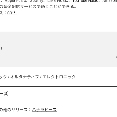
は、
Apple Music
、
Spotify
、
LINE MUSIC
、
YouTube Music
、
Amazon
の音楽配信サービスで聴くことができる。
ス：
GO!!!
!
ック
/
オルタナティブ
/
エレクトロニック
ーズ
の他のリリース：
ハナラビーズ