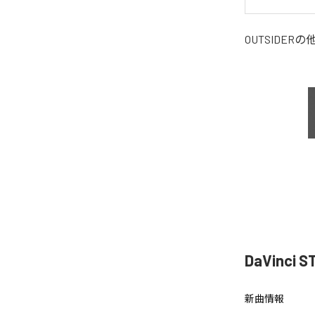
OUTSIDER
の
DaVinc
新曲情報