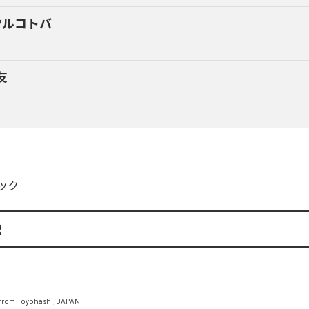
クルコトバ
友
ック
R
from Toyohashi, JAPAN