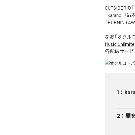
OUTSIDE
「karano」「
「BURNING
なお「
オクル
Music Unlimite
各配信サービ
1
：
kar
2
：
罪