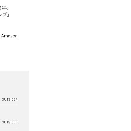
曲は、
セレブ」
、
Amazon
OUTSIDER
OUTSIDER