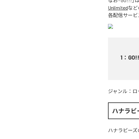
なお「
GO!!!
」
Unlimited
など
各配信サービ
1
：
GO!!
ジャンル：
ロ
ハナラビ
ハナラビーズ