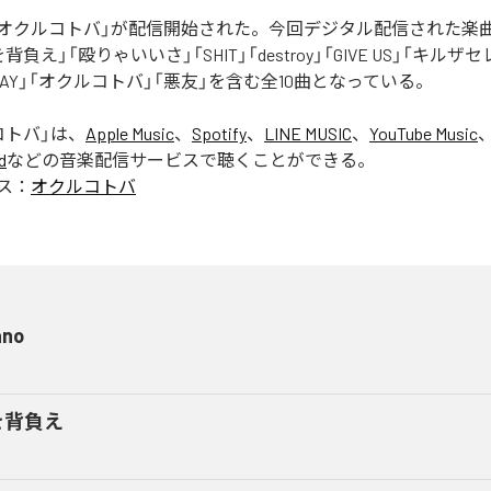
Rの「オクルコトバ」が配信開始された。今回デジタル配信された楽
罪を背負え」「殴りゃいいさ」「SHIT」「destroy」「GIVE US」「キルザ
 AWAY」「オクルコトバ」「悪友」を含む全10曲となっている。
コトバ
」は、
Apple Music
、
Spotify
、
LINE MUSIC
、
YouTube Music
d
などの音楽配信サービスで聴くことができる。
ス：
オクルコトバ
ano
を背負え