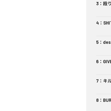
3
：
殴
4
：
SHI
5
：
des
6
：
GIV
7
：
キ
8
：
BUR