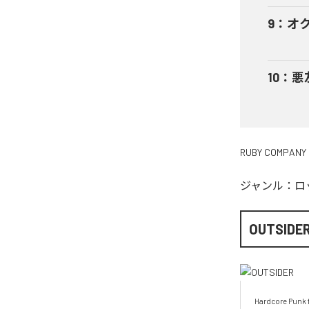
9
：
オ
10
：
悪
RUBY COMPANY
ジャンル：
ロ
OUTSIDE
Hardcore Punk 