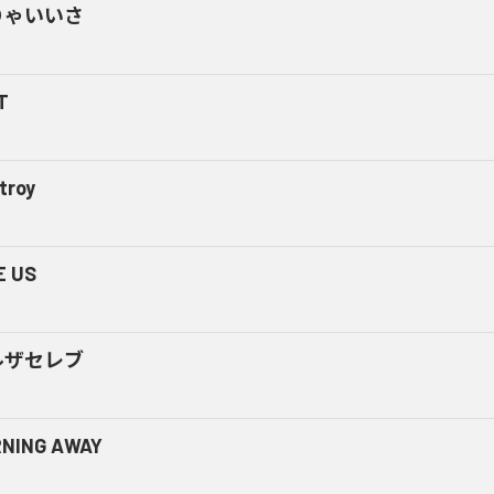
りゃいいさ
T
troy
E US
ルザセレブ
NING AWAY