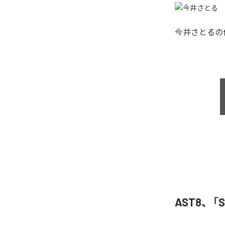
今井さとる
の
AST8、「