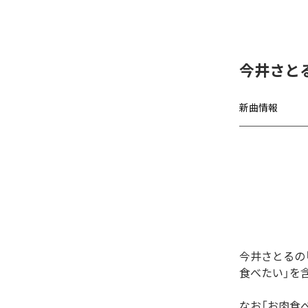
今井さと
新曲情報
今井さとるの
食べたい」を
なお「
お肉食