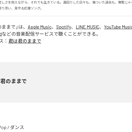
苦しさを抱えながら、それでも生きている。遠回りした日々も、傷ついた過去も、無駄じゃ
寄り添い、見守る応援ソング。
のままで
」は、
Apple Music
、
Spotify
、
LINE MUSIC
、
YouTube Musi
d
などの音楽配信サービスで聴くことができる。
ス：
君は君のままで
は君のままで
Pop
/
ダンス