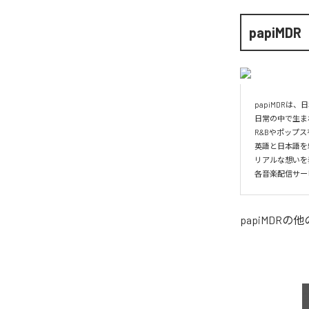
papiMDR
papiMDRは
日常の中で生ま
R&Bやポップ
英語と日本語を
リアルな想いを
各音楽配信サー
papiMDR
の他