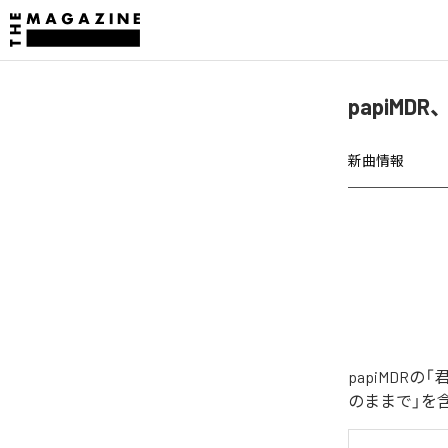
papiM
新曲情報
papiMD
のままで」を