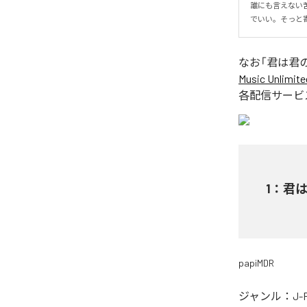
誰にも言えない
でいい。そっと
なお「
君は君
Music Unlimite
各配信サービ
1
：
君
papiMDR
ジャンル：
J-