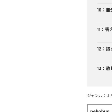
10
：
自
11
：
答
12
：
抱
13
：
赦
ジャンル：
J-
nekobus_