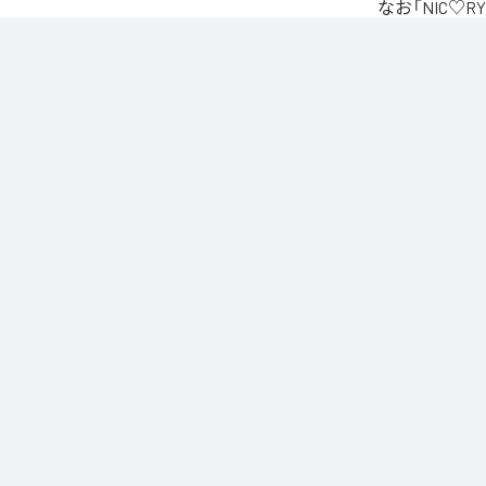
なお「
NIC♡RY
Unlimited
など
各配信サービ
1
：
PEA
2
：
サ
3
：
踊
4
：
He