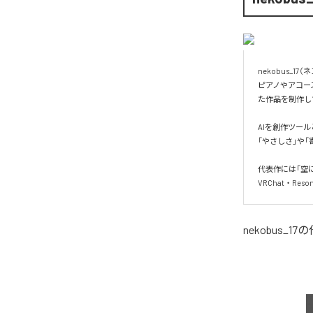
nekobus_
ピアノやアコー
た作品を制作し
AIを創作ツー
「やさしさ」や
代表作には「空に
VRChat・R
nekobus_17
の