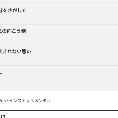
分をさがして
えの向こう側
えきれない思い
し
Pop
/
インストゥルメンタル
17