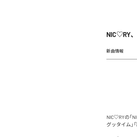
NIC♡RY
新曲情報
NIC♡RYの
グッタイム」「