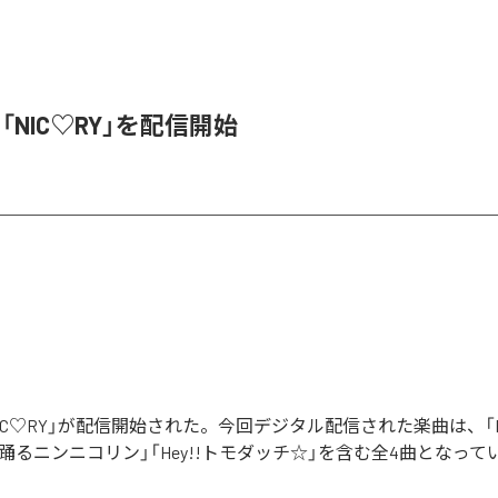
、「NIC♡RY」を配信開始
「NIC♡RY」が配信開始された。今回デジタル配信された楽曲は、「P
踊るニンニコリン」「Hey!!トモダッチ☆」を含む全4曲となって