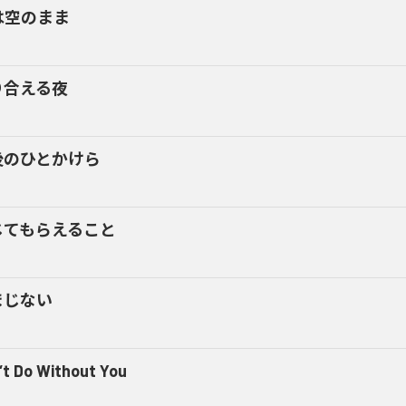
は空のまま
り合える夜
後のひとかけら
じてもらえること
まじない
‘t Do Without You