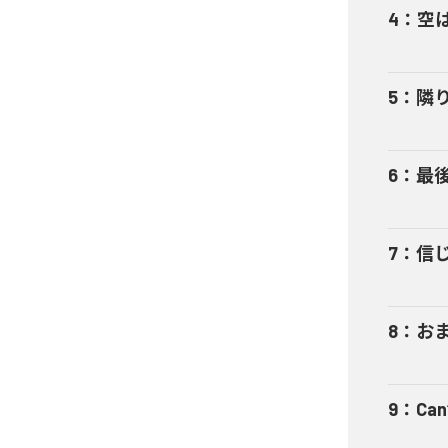
4
：
空
5
：
隣
6
：
最
7
：
信
8
：
お
9
：
Can