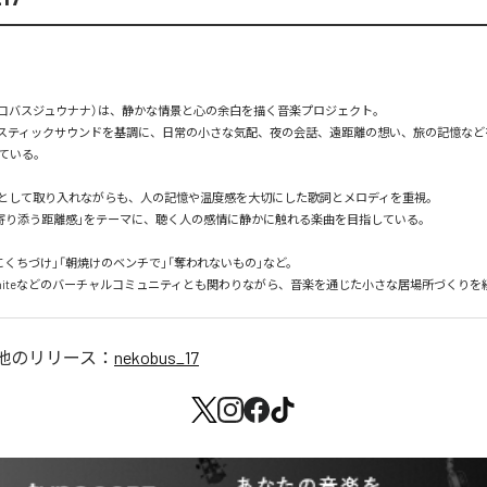
17（ネコバスジュウナナ）は、静かな情景と心の余白を描く音楽プロジェクト。

スティックサウンドを基調に、日常の小さな気配、夜の会話、遠距離の想い、旅の記憶など
ている。

ルとして取り入れながらも、人の記憶や温度感を大切にした歌詞とメロディを重視。

「寄り添う距離感」をテーマに、聴く人の感情に静かに触れる楽曲を目指している。

くちづけ」「朝焼けのベンチで」「奪われないもの」など。

esoniteなどのバーチャルコミュニティとも関わりながら、音楽を通じた小さな居場所づくり
他のリリース：
nekobus_17