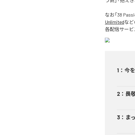
う側」「抱えき
なお「
38 Pass
Unlimited
など
各配信サービ
1
：
今
2
：
畏敬 
3
：
ま