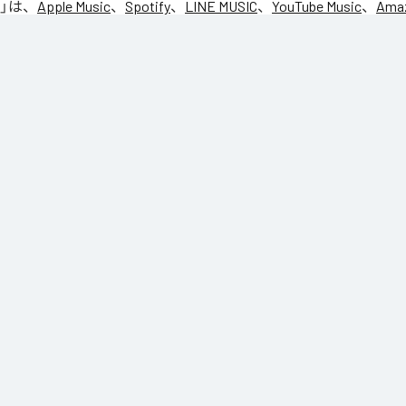
」は、
Apple Music
、
Spotify
、
LINE MUSIC
、
YouTube Music
、
Amaz
の音楽配信サービスで聴くことができる。
ス：
NIC♡RY
CE
マグッタイム
るニンニコリン
y!!トモダッチ☆