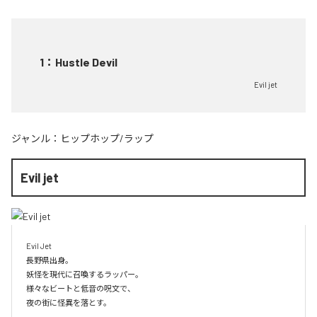
1
：
Hustle Devil
Evil jet
ジャンル：
ヒップホップ/ラップ
Evil jet
Evil Jet

長野県出身。

妖怪を現代に召喚するラッパー。

様々なビートと低音の呪文で、

夜の街に怪異を落とす。