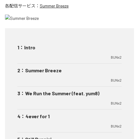
各配信サービス：
Summer Breeze
1
：
Intro
BUNx2
2
：
Summer Breeze
BUNx2
3
：
We Run the Summer (feat. yum8)
BUNx2
4
：
4ever for 1
BUNx2