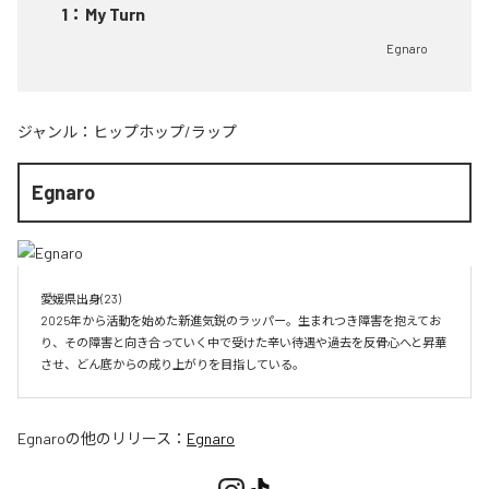
1
：
My Turn
Egnaro
ジャンル：
ヒップホップ/ラップ
Egnaro
愛媛県出身(23)　

2025年から活動を始めた新進気鋭のラッパー。生まれつき障害を抱えてお
り、その障害と向き合っていく中で受けた辛い待遇や過去を反骨心へと昇華
させ、どん底からの成り上がりを目指している。
Egnaro
の他のリリース：
Egnaro