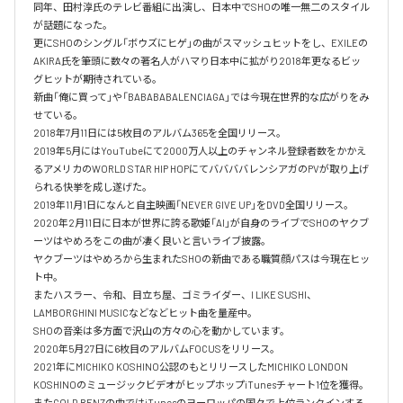
同年、田村淳氏のテレビ番組に出演し、日本中でSHOの唯一無二のスタイル
が話題になった。

更にSHOのシングル「ボウズにヒゲ」の曲がスマッシュヒットをし、EXILEの
AKIRA氏を筆頭に数々の著名人がハマり日本中に拡がり2018年更なるビッ
グヒットが期待されている。

新曲「俺に買って」や「BABABABALENCIAGA」では今現在世界的な広がりをみ
せている。

2018年7月11日には5枚目のアルバム365を全国リリース。

2019年5月にはYouTubeにて2000万人以上のチャンネル登録者数をかかえ
るアメリカのWORLD STAR HIP HOPにてババババレンシアガのPVが取り上げ
られる快挙を成し遂げた。

2019年11月1日になんと自主映画「NEVER GIVE UP」をDVD全国リリース。

2020年2月11日に日本が世界に誇る歌姫「AI」が自身のライブでSHOのヤクブ
ーツはやめろをこの曲が凄く良いと言いライブ披露。

ヤクブーツはやめろから生まれたSHOの新曲である職質顔パスは今現在ヒッ
ト中。

またハスラー、令和、目立ち屋、ゴミライダー、I LIKE SUSHI、
LAMBORGHINI MUSICなどなどヒット曲を量産中。

SHOの音楽は多方面で沢山の方々の心を動かしています。

2020年5月27日に6枚目のアルバムFOCUSをリリース。

2021年にMICHIKO KOSHINO公認のもとリリースしたMICHIKO LONDON 
KOSHINOのミュージックビデオがヒップホップiTunesチャート1位を獲得。

またGOLD BENZの曲ではiTunesのヨーロッパの国々で上位ランクインする