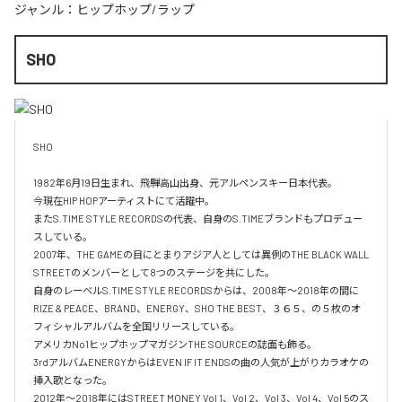
ジャンル：
ヒップホップ/ラップ
SHO
SHO 

1982年6月19日生まれ、飛騨高山出身、元アルペンスキー日本代表。

今現在HIP HOPアーティストにて活躍中。

またS.TIME STYLE RECORDSの代表、自身のS.TIMEブランドもプロデュー
スしている。

2007年、THE GAMEの目にとまりアジア人としては異例のTHE BLACK WALL 
STREETのメンバーとして8つのステージを共にした。

自身のレーベルS.TIME STYLE RECORDSからは、2008年〜2018年の間に
RIZE & PEACE、BRAND、ENERGY、SHO THE BEST、３６５、の５枚のオ
フィシャルアルバムを全国リリースしている。

アメリカNo1ヒップホップマガジンTHE SOURCEの誌面も飾る。

3rdアルバムENERGYからはEVEN IF IT ENDSの曲の人気が上がりカラオケの
挿入歌となった。

2012年〜2018年にはSTREET MONEY Vol 1、Vol 2、Vol 3、Vol 4、Vol 5のス