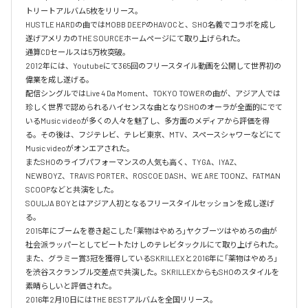
トリートアルバム5枚をリリース。

HUSTLE HARDの曲ではMOBB DEEPのHAVOCと、SHO名義でコラボを成し
遂げアメリカのTHE SOURCEホームページにて取り上げられた。

通算CDセールスは5万枚突破。

2012年には、Youtubeにて365回のフリースタイル動画を公開して世界初の
偉業を成し遂げる。

配信シングルではLive 4 Da Moment、TOKYO TOWERの曲が、アジア人では
珍しく世界で認められるハイセンスな曲となりSHOのオーラが全面的にでて
いるMusic videoが多くの人々を魅了し、多方面のメディアから評価を得
る。その後は、フジテレビ、テレビ東京、MTV、スペースシャワーなどにて
Music videoがオンエアされた。

またSHOのライブパフォーマンスの人気も高く、TYGA、IYAZ、
NEWBOYZ、TRAVIS PORTER、ROSCOE DASH、WE ARE TOONZ、FATMAN 
SCOOPなどと共演をした。

SOULJA BOYとはアジア人初となるフリースタイルセッションを成し遂げ
る。

2015年にブームを巻き起こした「薬物はやめろ」ヤクブーツはやめろの曲が
社会派ラッパーとしてビートたけしのテレビタックルにて取り上げられた。

また、グラミー賞3冠を獲得しているSKRILLEXと2016年に「薬物はやめろ」
を渋谷スクランブル交差点で共演した。SKRILLEXからもSHOのスタイルを
素晴らしいと評価された。

2016年2月10日にはTHE BESTアルバムを全国リリース。
