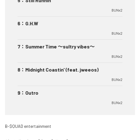
5
：
Still Runnin'
BUNx2
6
：
G.H.W
BUNx2
7
：
Summer Time 〜sultry vibes〜
BUNx2
8
：
Midnight Coastin' (feat. jweeos)
BUNx2
9
：
Outro
BUNx2
B-$QUAD entertainment