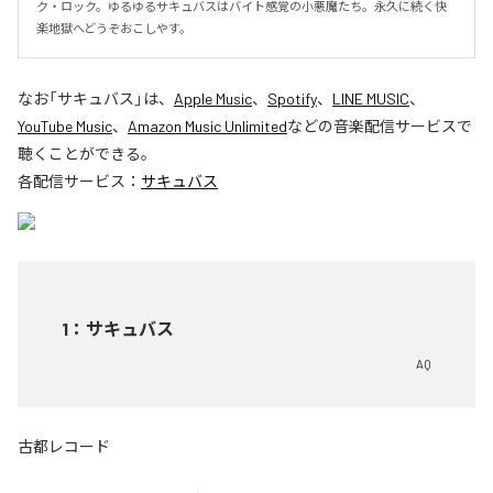
ク・ロック。ゆるゆるサキュバスはバイト感覚の小悪魔たち。永久に続く快
楽地獄へどうぞおこしやす。
なお「
サキュバス
」は、
Apple Music
、
Spotify
、
LINE MUSIC
、
YouTube Music
、
Amazon Music Unlimited
などの音楽配信サービスで
聴くことができる。
各配信サービス：
サキュバス
1
：
サキュバス
AQ
古都レコード