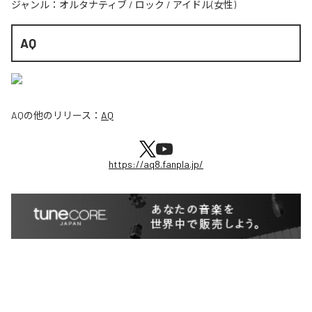
ジャンル：
オルタナティブ
/
ロック
/
アイドル(女性)
AQ
AQ
の他のリリース：
AQ
https://aq8.fanpla.jp/