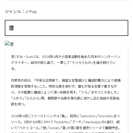
ジャンル：
J-Pop
澄
澄（すみ・Sumi）は、2026年4月から音楽活動を始めた日本のシンガーソン
グライター。自作の詞と曲で、一貫して「うつろうもの」を描き続けてい
る。

作家性の核は、「平易な日常語で、精密な言葉選びと構造的驚きにより感情
的深度を実現する」こと。特別な語を使わず、誰もが知る言葉で書きなが
ら、その配置と構造によって深い余韻を残す。「うら」「きのうとかあした」
「ふわり」「ひらひら」等、擬態語や古語を現代語に溶かし込む独自の言語指
紋を持つ。

2026年4月にファーストシングル「風」、同月に「petrichor」「microbit」をリ
リース。5月から6月にかけて「butterfly」「ブーケ」「maria age」の4連打、続
いて「ペトリコール」「想」「comet」「夏」の第2章を週次リリースで展開予定。