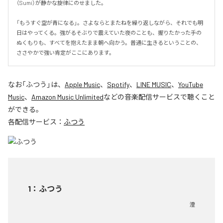
（Sumi）が静かな旋律にのせました。

「もうすぐ空が青になる」。さよならとまたねを繰り返しながら、それでも明
日はやってくる。強がるそぶりで震えていた夜のことも、握りたかった手の
ぬくもりも、すべてを抱えたまま朝へ向かう。普通に生きるということの、
ささやかで強い肯定がここにあります。
なお「
ふつう
」は、
Apple Music
、
Spotify
、
LINE MUSIC
、
YouTube
Music
、
Amazon Music Unlimited
などの音楽配信サービスで聴くこと
ができる。
各配信サービス：
ふつう
1
：
ふつう
澄