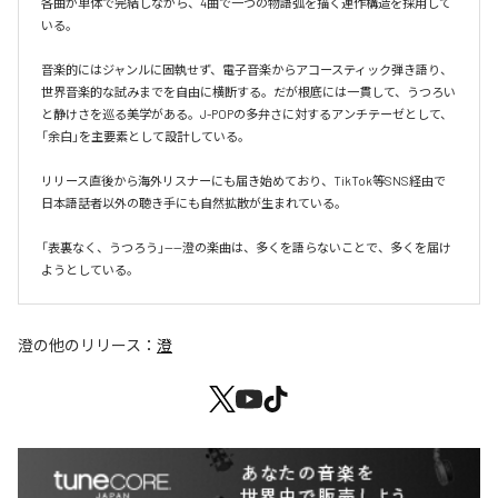
各曲が単体で完結しながら、4曲で一つの物語弧を描く連作構造を採用して
いる。

音楽的にはジャンルに固執せず、電子音楽からアコースティック弾き語り、
世界音楽的な試みまでを自由に横断する。だが根底には一貫して、うつろい
と静けさを巡る美学がある。J-POPの多弁さに対するアンチテーゼとして、
「余白」を主要素として設計している。

リリース直後から海外リスナーにも届き始めており、TikTok等SNS経由で
日本語話者以外の聴き手にも自然拡散が生まれている。

「表裏なく、うつろう」——澄の楽曲は、多くを語らないことで、多くを届け
澄
の他のリリース：
澄