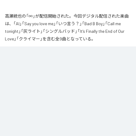
高瀬統也の「∞」が配信開始された。今回デジタル配信された楽曲
は、「AI」「Say you love me」「いつ言う？」「Bad B Boy」「Call me
tonight」「灰ライト」「シングルバッド」「It’s Finally the End of Our
Love」「クライマー」を含む全9曲となっている。
なお「
∞
」は、
Apple Music
、
Spotify
、
LINE MUSIC
、
YouTube Music
、
Amazon Music Unlimited
などの音楽配信サービスで聴くことができ
る。
各配信サービス：
∞
1
：
AI
高瀬統也