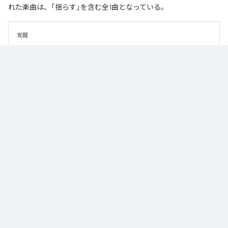
れた楽曲は、「揺らす」を含む全1曲となっている。
覚醒
なお「
揺らす
」は、
Apple Music
、
Spotify
、
LINE MUSIC
、
YouTube
Music
、
Amazon Music Unlimited
などの音楽配信サービスで聴くこと
ができる。
各配信サービス：
揺らす
1
：
揺らす
masumi endo