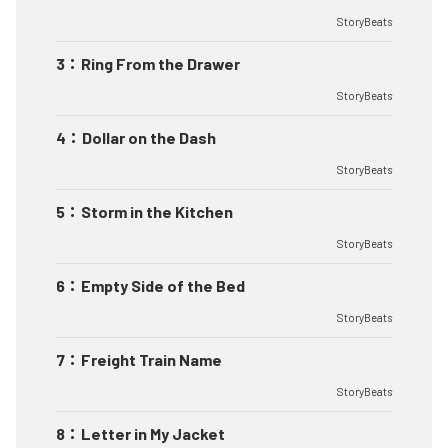
StoryBeats
3
：
Ring From the Drawer
StoryBeats
4
：
Dollar on the Dash
StoryBeats
5
：
Storm in the Kitchen
StoryBeats
6
：
Empty Side of the Bed
StoryBeats
7
：
Freight Train Name
StoryBeats
8
：
Letter in My Jacket