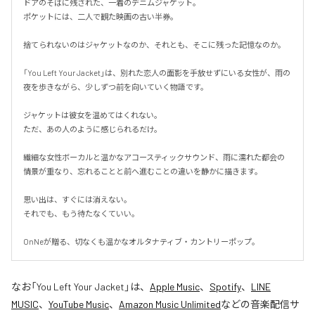
ドアのそばに残された、一着のデニムジャケット。

ポケットには、二人で観た映画の古い半券。

捨てられないのはジャケットなのか、それとも、そこに残った記憶なのか。

「You Left Your Jacket」は、別れた恋人の面影を手放せずにいる女性が、雨の
夜を歩きながら、少しずつ前を向いていく物語です。

ジャケットは彼女を温めてはくれない。

ただ、あの人のように感じられるだけ。

繊細な女性ボーカルと温かなアコースティックサウンド、雨に濡れた都会の
情景が重なり、忘れることと前へ進むことの違いを静かに描きます。

思い出は、すぐには消えない。

それでも、もう待たなくていい。

OnNeが贈る、切なくも温かなオルタナティブ・カントリーポップ。
なお「
You Left Your Jacket
」は、
Apple Music
、
Spotify
、
LINE
MUSIC
、
YouTube Music
、
Amazon Music Unlimited
などの音楽配信サ