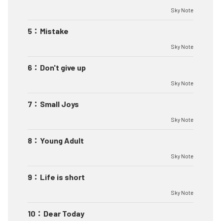
Sky Note
5
：
Mistake
Sky Note
6
：
Don't give up
Sky Note
7
：
Small Joys
Sky Note
8
：
Young Adult
Sky Note
9
：
Life is short
Sky Note
10
：
Dear Today