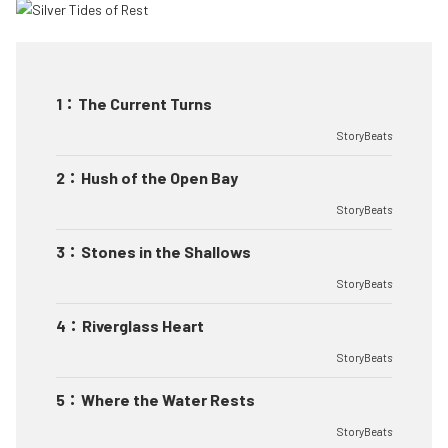
1
：
The Current Turns
StoryBeats
2
：
Hush of the Open Bay
StoryBeats
3
：
Stones in the Shallows
StoryBeats
4
：
Riverglass Heart
StoryBeats
5
：
Where the Water Rests
StoryBeats