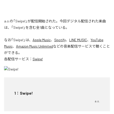
a.o.の「Swipe!」が配信開始された。今回デジタル配信された楽曲
は、「Swipe!」を含む全1曲となっている。
なお「
Swipe!
」は、
Apple Music
、
Spotify
、
LINE MUSIC
、
YouTube
Music
、
Amazon Music Unlimited
などの音楽配信サービスで聴くこと
ができる。
各配信サービス：
Swipe!
1
：
Swipe!
a.o.