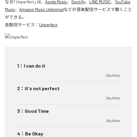
なお「
Unperfect
」は、
Apple Music
、
Spotify
、
LINE MUSIC
、
YouTube
Music
、
Amazon Music Unlimited
などの音楽配信サービスで聴くこと
ができる。
各配信サービス：
Unperfect
1
：
I can do it
Sky Note
2
：
It's not perfect
Sky Note
3
：
Good Time
Sky Note
4
：
Be Okay