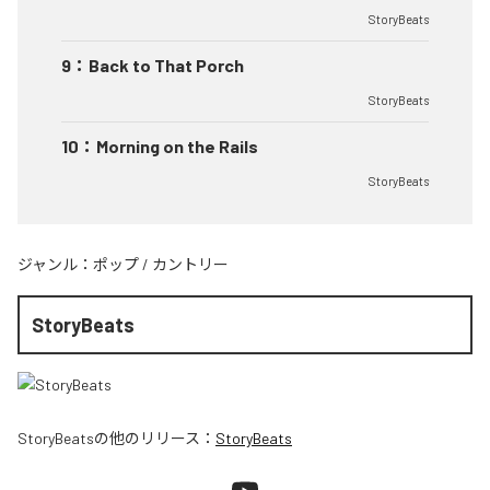
StoryBeats
9
：
Back to That Porch
StoryBeats
10
：
Morning on the Rails
StoryBeats
ジャンル：
ポップ
/
カントリー
StoryBeats
StoryBeats
の他のリリース：
StoryBeats