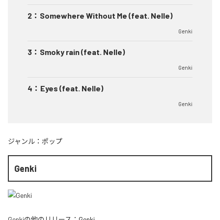
2
：
Somewhere Without Me (feat. Nelle)
Genki
3
：
Smoky rain (feat. Nelle)
Genki
4
：
Eyes (feat. Nelle)
Genki
ジャンル：
ポップ
Genki
Genki
の他のリリース：
Genki