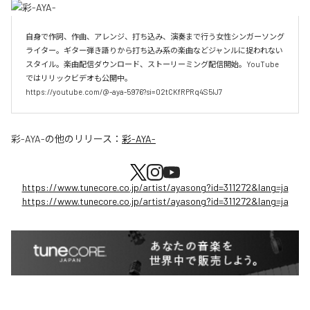
自身で作詞、作曲、アレンジ、打ち込み、演奏まで行う女性シンガーソング
ライター。ギター弾き語りから打ち込み系の楽曲などジャンルに捉われない
スタイル。楽曲配信ダウンロード、ストーリーミング配信開始。YouTube
ではリリックビデオも公開中。

https://youtube.com/@-aya-5976?si=02tCKfRPRq4S5lJ7
彩-AYA-
の他のリリース：
彩-AYA-
https://www.tunecore.co.jp/artist/ayasong?id=311272&lang=ja
https://www.tunecore.co.jp/artist/ayasong?id=311272&lang=ja