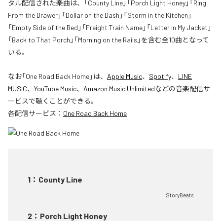
タル配信された楽曲は、「County Line」「Porch Light Honey」「Ring
From the Drawer」「Dollar on the Dash」「Storm in the Kitchen」
「Empty Side of the Bed」「Freight Train Name」「Letter in My Jacket」
「Back to That Porch」「Morning on the Rails」を含む全10曲となって
いる。
なお「
One Road Back Home
」は、
Apple Music
、
Spotify
、
LINE
MUSIC
、
YouTube Music
、
Amazon Music Unlimited
などの音楽配信サ
ービスで聴くことができる。
各配信サービス：
One Road Back Home
1
：
County Line
StoryBeats
2
：
Porch Light Honey