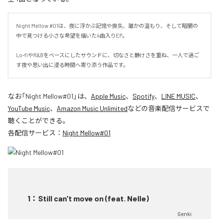
Night Mellow #01は、夜に浮かぶ記憶や喪失、誰かの温もり、そして暗闇の
中で見つける小さな希望を描いた4曲入りEP。

Lo-fiやR&Bをベースにしたサウンドに、切なさと静けさを重ね、一人で過ご
す夜や思い出に浸る時間へ寄り添う作品です。
なお「
Night Mellow#01
」は、
Apple Music
、
Spotify
、
LINE MUSIC
、
YouTube Music
、
Amazon Music Unlimited
などの音楽配信サービスで
聴くことができる。
各配信サービス：
Night Mellow#01
1
：
Still can't move on (feat. Nelle)
Genki