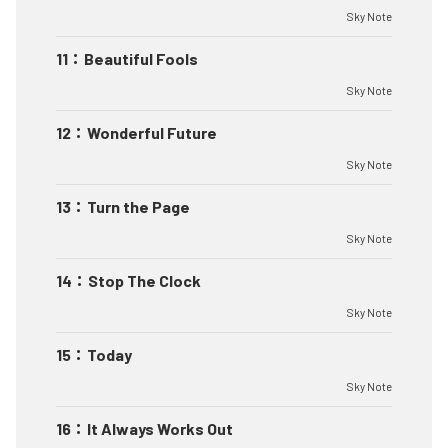
Sky Note
11
：
Beautiful Fools
Sky Note
12
：
Wonderful Future
Sky Note
13
：
Turn the Page
Sky Note
14
：
Stop The Clock
Sky Note
15
：
Today
Sky Note
16
：
It Always Works Out