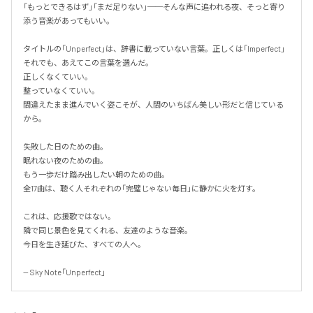
「もっとできるはず」「まだ足りない」──そんな声に追われる夜、そっと寄り
添う音楽があってもいい。

タイトルの「Unperfect」は、辞書に載っていない言葉。正しくは「Imperfect」
それでも、あえてこの言葉を選んだ。

正しくなくていい。

整っていなくていい。

間違えたまま進んでいく姿こそが、人間のいちばん美しい形だと信じている
から。

失敗した日のための曲。

眠れない夜のための曲。

もう一歩だけ踏み出したい朝のための曲。

全17曲は、聴く人それぞれの「完璧じゃない毎日」に静かに火を灯す。

これは、応援歌ではない。

隣で同じ景色を見てくれる、友達のような音楽。

今日を生き延びた、すべての人へ。

-- Sky Note「Unperfect」