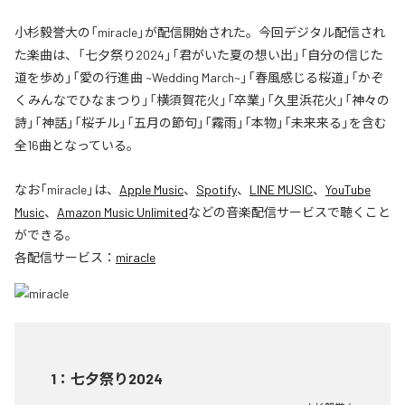
小杉毅誉大の「miracle」が配信開始された。今回デジタル配信され
た楽曲は、「七夕祭り2024」「君がいた夏の想い出」「自分の信じた
道を歩め」「愛の行進曲 ~Wedding March~」「春風感じる桜道」「かぞ
くみんなでひなまつり」「横須賀花火」「卒業」「久里浜花火」「神々の
詩」「神話」「桜チル」「五月の節句」「霧雨」「本物」「未来来る」を含む
全16曲となっている。
なお「
miracle
」は、
Apple Music
、
Spotify
、
LINE MUSIC
、
YouTube
Music
、
Amazon Music Unlimited
などの音楽配信サービスで聴くこと
ができる。
各配信サービス：
miracle
1
：
七夕祭り2024