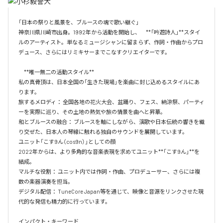
「日本の祭りと風景を、ブルースの魂で歌い継ぐ」

神奈川県川崎市出身。1992年から活動を開始し、　**「吟遊詩人」**スタイ
ルのアーティスト。単なるミュージシャンに留まらず、作詞・作曲からプロ
デュース、さらにはリミキサーまでこなすクリエイターです。

　**唯一無二の活動スタイル**　

私の真骨頂は、日本全国の「生きた現場」を楽曲に封じ込めるスタイルにあ
ります。

旅するメロディ： 全国各地の花火大会、盆踊り、フェス、納涼祭、パーティ
ーを実際に巡り、その土地の熱気や旅の情景を曲へと昇華。　

和とブルースの融合： ブルースを軸にしながら、演歌や日本伝統の響きを織
り交ぜた、日本人の琴線に触れる独自のサウンドを展開しています。

ユニット「こす9ん（cos9n）」としての顔

2022年からは、より多角的な音楽表現を求めてユニット**「こす9ん」**を
結成。

マルチな役割： ユニット内では作詞・作曲、プロデューサー、さらには複
数の楽器演奏を担当。

デジタル配信： TuneCore Japan等を通じて、映像と音源をリンクさせた現
代的な発信も精力的に行っています。

インパクト・キーワード
