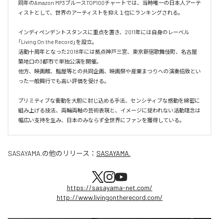
同年のAmazon MP3ブルースTOP100チャートでは、当時唯一の日本人アーテ
ィストとして、世界のアーティストを抑え１位にランキングされる。

インディペンデントスタンスに重点を置き、2011年には自身のレーベル
「Living On the Record」を設立。

活動十周年となった2018年には拠点神戸三宮、東京新宿歌舞伎町、名古屋
築地口の3都市で単独公演を開催。

他方、映画館、鮨屋等との共同企画、映画祭や産業まつりへの演奏招致とい
った一般興行でも高い評価を受ける。

プリミティブな衝動を大胆に封じ込める手法、センシティブな感動を綿密に
組み上げる技法、両輪両軸の芸術表現と、イメージに捉われない活動理念は
幅広い支持を生み、日本のみならず全世界にファンを獲得している。
SASAYAMA.
の他のリリース：
SASAYAMA.
https://sasayama-net.com/
http://www.livingontherecord.com/