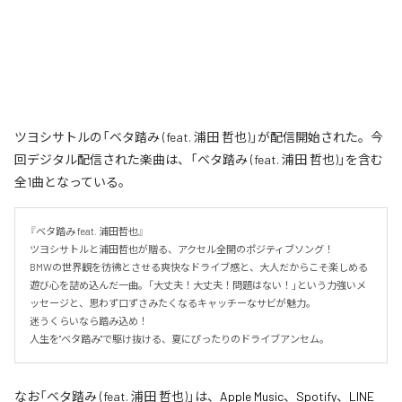
ツヨシサトルの「ベタ踏み (feat. 浦田 哲也)」が配信開始された。今
回デジタル配信された楽曲は、「ベタ踏み (feat. 浦田 哲也)」を含む
全1曲となっている。
『ベタ踏み feat. 浦田哲也』

ツヨシサトルと浦田哲也が贈る、アクセル全開のポジティブソング！

BMWの世界観を彷彿とさせる爽快なドライブ感と、大人だからこそ楽しめる
遊び心を詰め込んだ一曲。「大丈夫！大丈夫！問題はない！」という力強いメ
ッセージと、思わず口ずさみたくなるキャッチーなサビが魅力。

迷うくらいなら踏み込め！

人生を"ベタ踏み"で駆け抜ける、夏にぴったりのドライブアンセム。
なお「
ベタ踏み (feat. 浦田 哲也)
」は、
Apple Music
、
Spotify
、
LINE