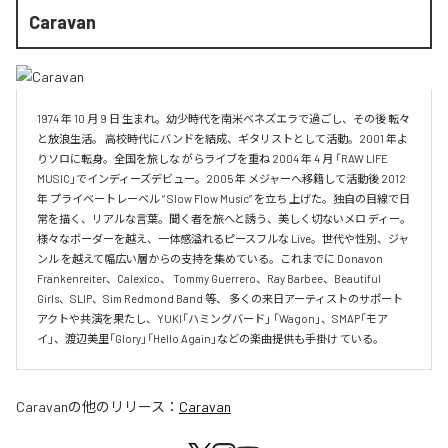
Caravan
1974 年 10 月 9 日 生まれ。幼少時代を南米ベネズエラで過ごし、その後 転々
と放浪生活。 高校時代にバンドを結成、ギタリストとして活動。2001 年よ
りソロに転身。全国を旅しな がらライブを重ね 2004 年 4 月 「RAW LIFE 
MUSIC」でインディーズデビュー。2005 年 メジャーへ移籍して活動後 2012 
年 プライベートレーベル “ Slow Flow Music” を立ち 上げた。独自の目線で日
常を描く、リアルな言葉。聞く者を旅へと誘う、美しく切ないメロ ディー。 
様々なボーダーを越え、一体感溢れるピースフルな Live。世代や性別、ジャ
ンル を越えて幅広い層からの支持を集めている。これまでに Donavon 
Frankenreiter、Calexico、 Tommy Guerrero、Ray Barbee、Beautiful 
Girls、SLIP、Sim Redmond Band 等、 多くの来日アーティストのサポート
アクトや共演を果たし、YUKI「ハミングバード」 「Wagon」、SMAP「モア
イ」、渡辺美里「Glory」「Hello Again」などの楽曲提供も手掛け ている。
Caravan
の他のリリース：
Caravan