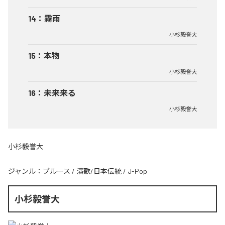
14
：
霧雨
小杉毅誉大
15
：
本物
小杉毅誉大
16
：
未来来る
小杉毅誉大
小杉毅誉大
ジャンル：
ブルース
/
演歌/日本伝統
/
J-Pop
小杉毅誉大