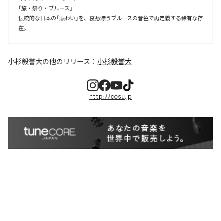
「旅・祭り・ブルース」

伝統的な日本の「賑わい」を、哀愁漂うブルースの音色で再定義する稀有な存
在。
小杉毅誉大
の他のリリース：
小杉毅誉大
http://cosu.jp