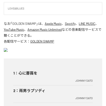
LOVE&BLUES
なお「
GOLDEN SWAMP
」は、
Apple Music
、
Spotify
、
LINE MUSIC
、
YouTube Music
、
Amazon Music Unlimited
などの音楽配信サービスで
聴くことができる。
各配信サービス：
GOLDEN SWAMP
1
：
心に薔薇を
JOHNNY SATO
2
：
雨男ラプソディ
JOHNNY SATO