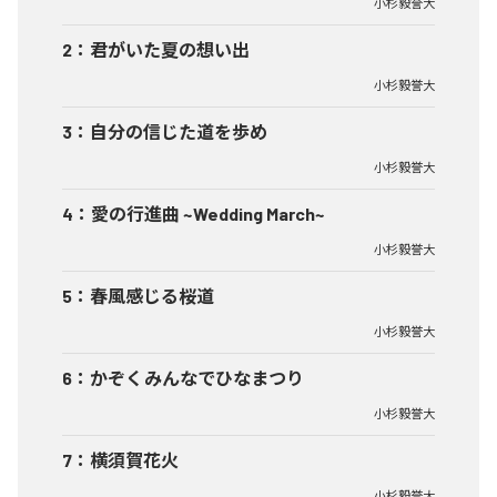
小杉毅誉大
2
：
君がいた夏の想い出
小杉毅誉大
3
：
自分の信じた道を歩め
小杉毅誉大
4
：
愛の行進曲 ~Wedding March~
小杉毅誉大
5
：
春風感じる桜道
小杉毅誉大
6
：
かぞくみんなでひなまつり
小杉毅誉大
7
：
横須賀花火
小杉毅誉大