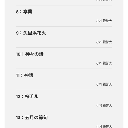
8
：
卒業
小杉毅誉大
9
：
久里浜花火
小杉毅誉大
10
：
神々の詩
小杉毅誉大
11
：
神話
小杉毅誉大
12
：
桜チル
小杉毅誉大
13
：
五月の節句
小杉毅誉大