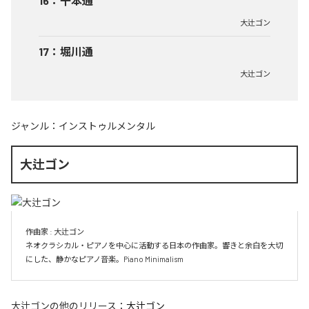
16
：
千本通
大辻ゴン
17
：
堀川通
大辻ゴン
ジャンル：
インストゥルメンタル
大辻ゴン
作曲家 : 大辻ゴン　

ネオクラシカル・ピアノを中心に活動する日本の作曲家。響きと余白を大切
にした、静かなピアノ音楽。Piano Minimalism
大辻ゴン
の他のリリース：
大辻ゴン