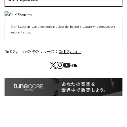
On K Syouten is an electronic music artist based in Japan who focuses on 
ambient music.
On K Syouten
の他のリリース：
On K Syouten