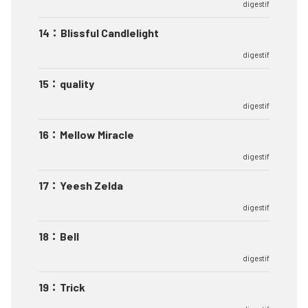
digestif
14
：
Blissful Candlelight
digestif
15
：
quality
digestif
16
：
Mellow Miracle
digestif
17
：
Yeesh Zelda
digestif
18
：
Bell
digestif
19
：
Trick