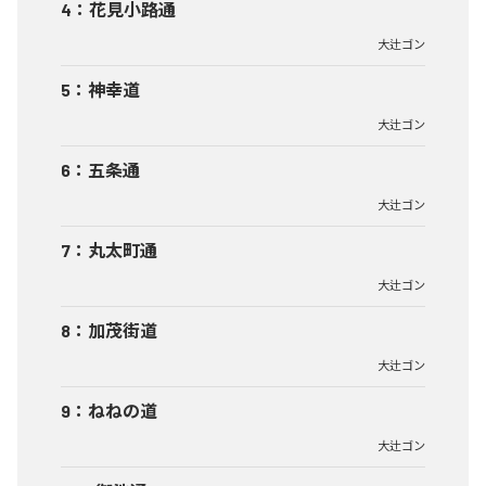
4
：
花見小路通
大辻ゴン
5
：
神幸道
大辻ゴン
6
：
五条通
大辻ゴン
7
：
丸太町通
大辻ゴン
8
：
加茂街道
大辻ゴン
9
：
ねねの道
大辻ゴン