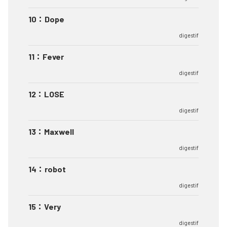
10
：
Dope
digestif
11
：
Fever
digestif
12
：
LOSE
digestif
13
：
Maxwell
digestif
14
：
robot
digestif
15
：
Very
digestif