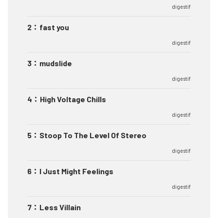
digestif
2
：
fast you
digestif
3
：
mudslide
digestif
4
：
High Voltage Chills
digestif
5
：
Stoop To The Level Of Stereo
digestif
6
：
I Just Might Feelings
digestif
7
：
Less Villain