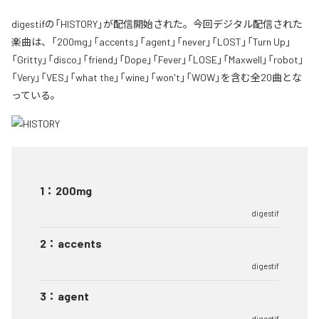
digestifの「HISTORY」が配信開始された。今回デジタル配信された
楽曲は、「200mg」「accents」「agent」「never」「LOST」「Turn Up」
「Gritty」「disco」「friend」「Dope」「Fever」「LOSE」「Maxwell」「robot」
「Very」「VES」「what the」「wine」「won't」「WOW」を含む全20曲とな
っている。
1
：
200mg
digestif
2
：
accents
digestif
3
：
agent
digestif