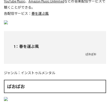
YouTube Music
、
Amazon Music Unlimited
などの音楽配信サービスで
聴くことができる。
各配信サービス：
春を運ぶ風
1
：
春を運ぶ風
ぱおぱお
ジャンル：
インストゥルメンタル
ぱおぱお