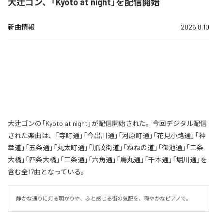
大辻ゴン、「Kyoto at night」を配信開始
新曲情報
2026.8.10
大辻ゴンの「Kyoto at night」が配信開始された。今回デジタル配信
された楽曲は、「寺町通」「今出川通」「河原町通」「花見小路通」「神
幸道」「五条通」「丸太町通」「加茂街道」「ねねの道」「御池通」「二条
大橋」「四条大橋」「二条通」「六角通」「烏丸通」「千本通」「堀川通」を
含む全17曲となっている。
静かな通りに灯る明かりや、ふと感じる街の気配を、穏やかなピアノで。