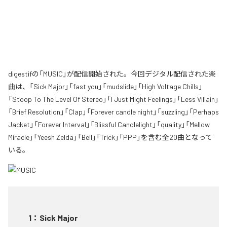
digestifの「MUSIC」が配信開始された。今回デジタル配信された楽
曲は、「Sick Major」「fast you」「mudslide」「High Voltage Chills」
「Stoop To The Level Of Stereo」「I Just Might Feelings」「Less Villain」
「Brief Resolution」「Clap」「Forever candle night」「suzzling」「Perhaps
Jacket」「Forever Interval」「Blissful Candlelight」「quality」「Mellow
Miracle」「Yeesh Zelda」「Bell」「Trick」「PPP」を含む全20曲となって
いる。
1
：
Sick Major