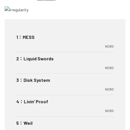
1
：
MESS
NO80
2
：
Liquid Swords
NO80
3
：
Disk System
NO80
4
：
Livin' Proof
NO80
5
：
Weil