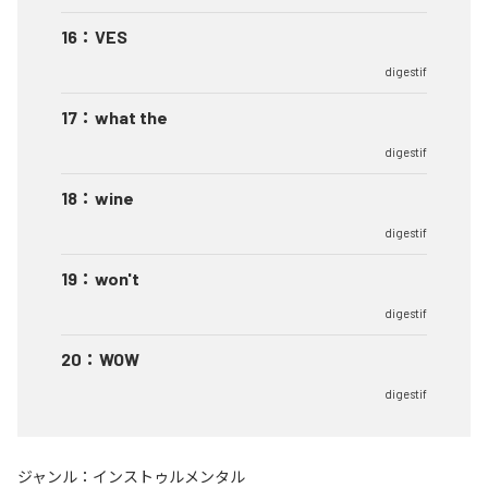
16
：
VES
digestif
17
：
what the
digestif
18
：
wine
digestif
19
：
won't
digestif
20
：
WOW
digestif
ジャンル：
インストゥルメンタル