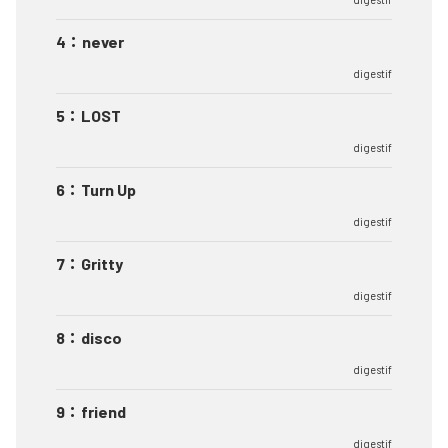
4
：
never
digestif
5
：
LOST
digestif
6
：
Turn Up
digestif
7
：
Gritty
digestif
8
：
disco
digestif
9
：
friend
digestif