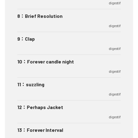
digestif
8
：
Brief Resolution
digestif
9
：
Clap
digestif
10
：
Forever candle night
digestif
11
：
suzzling
digestif
12
：
Perhaps Jacket
digestif
13
：
Forever Interval