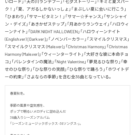
いロード」「天の川ランデブー」「七夕ストーリー」「キミと夏スパー
ク！」「夏、アガるしかないっしょ」「まぶしい夏に会いに行こう」
「ひまわり」「サマービタミン！」「サマー☆チャンス」「サンシャイ
ン・デイズ」「あきかぜステップ」「月あかりランウェイ」「ハロウィ
ーンナイト」「DARK NIGHT HALLOWEEN」「ハロウィーンナイト
(English.ver) [Dark.ver]」「ノベンバーカラー」「スマイルクリスマス」
「スマイルクリスマス (Male.ver)」「Christmas Harmony」「Christmas
Harmony (Male.ver)」「ウィーンターライト」「大好きな彼に本命チョ
コ」「バレンタインの魔法」「Night Valentine」「夢見るひな祭り」「幸
せのひな祭り」「ひな祭りの笑顔」「ひな祭りで踊ろう」「ホワイトデ
ーの約束」「さよならの季節」を含む全36曲となっている。
春夏秋冬。

季節の風景や空気感を、

ポップで明るいメロディに詰め込んだ

36曲入りシーズンアルバム

「シーズンミュージックボックス -36ソングス-」。
