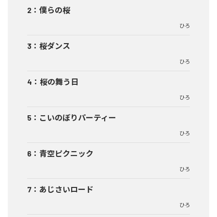
2
：
僕らの桜
ひろ
3
：
桜ダンス
ひろ
4
：
桜の舞う日
ひろ
5
：
こいのぼりパーティー
ひろ
6
：
青空ピクニック
ひろ
7
：
あじさいロード
ひろ