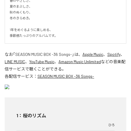
春のやさしさ、

夏のまぶしさ、

秋のぬくもり、

冬のきらめき。

1年をめぐるように楽しめる、

季節感たっぷりのアルバムです。
なお「
SEASON MUSIC BOX -36 Songs-
」は、
Apple Music
、
Spotify
、
LINE MUSIC
、
YouTube Music
、
Amazon Music Unlimited
などの音楽配
信サービスで聴くことができる。
各配信サービス：
SEASON MUSIC BOX -36 Songs-
1
：
桜のリズム
ひろ