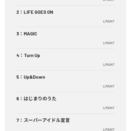
2
：
LIFE GOES ON
LiPAINT
3
：
MAGIC
LiPAINT
4
：
Turn Up
LiPAINT
5
：
Up&Down
LiPAINT
6
：
はじまりのうた
LiPAINT
7
：
スーパーアイドル宣言
LiPAINT