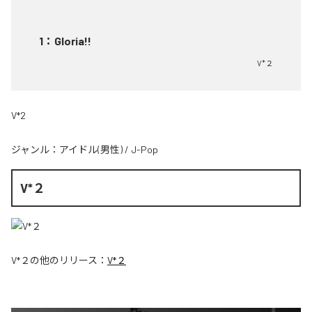
1
：
Gloria!!
V*２
V*2
ジャンル：
アイドル(男性)
/
J-Pop
V*２
V*２
の他のリリース：
V*２