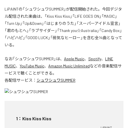
LiPAINTの「シュワシュワSUMMER」が配信開始された。今回デジタ
ル配信された楽曲は、「Kiss Kiss Kiss」「LIFE GOES ON」「MAGIC」
「Turn Up」「Up&Down」「はじまりのうた」「スーパーアイドル宣言」
「君のもとへ」「ラブサイダー」「Thank you☆Australia」「Candy Box」
「ハピハピ」「GOOD LUCK」「弱気なヒーロー」を含む全14曲となって
いる。
なお「
シュワシュワSUMMER
」は、
Apple Music
、
Spotify
、
LINE
MUSIC
、
YouTube Music
、
Amazon Music Unlimited
などの音楽配信サ
ービスで聴くことができる。
各配信サービス：
シュワシュワSUMMER
1
：
Kiss Kiss Kiss
LiPAINT