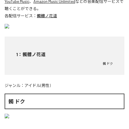
YouTube Music
、
Amazon Music Unlimited
などの音楽配信サービスで
聴くことができる。
各配信サービス：
髑髏ノ花道
1
：
髑髏ノ花道
髑 ドク
ジャンル：
アイドル(男性)
髑 ドク