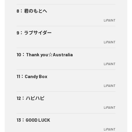
8
：
君のもとへ
LiPAINT
9
：
ラブサイダー
LiPAINT
10
：
Thank you☆Australia
LiPAINT
11
：
Candy Box
LiPAINT
12
：
ハピハピ
LiPAINT
13
：
GOOD LUCK
LiPAINT