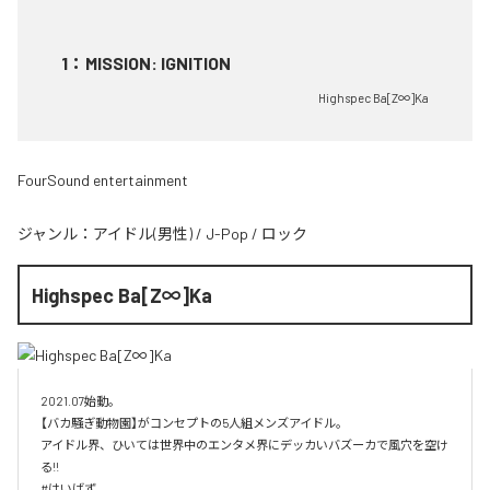
1
：
MISSION: IGNITION
Highspec Ba[Z∞]Ka
FourSound entertainment
ジャンル：
アイドル(男性)
/
J-Pop
/
ロック
Highspec Ba[Z∞]Ka
2021.07始動。

【バカ騒ぎ動物園】がコンセプトの5人組メンズアイドル。

アイドル界、ひいては世界中のエンタメ界にデッカいバズーカで風穴を空け
る!!

#はいばず