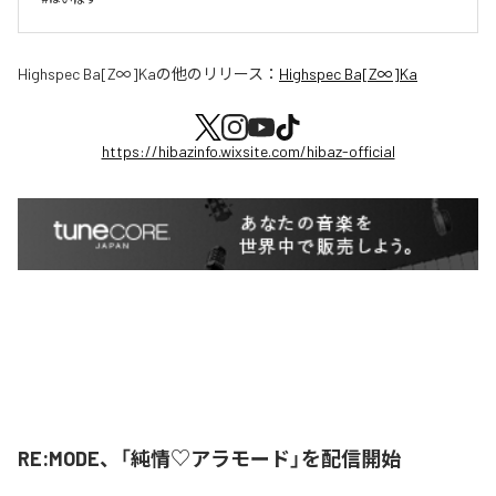
Highspec Ba[Z∞]Ka
の他のリリース：
Highspec Ba[Z∞]Ka
https://hibazinfo.wixsite.com/hibaz-official
RE:MODE、「純情♡アラモード」を配信開始