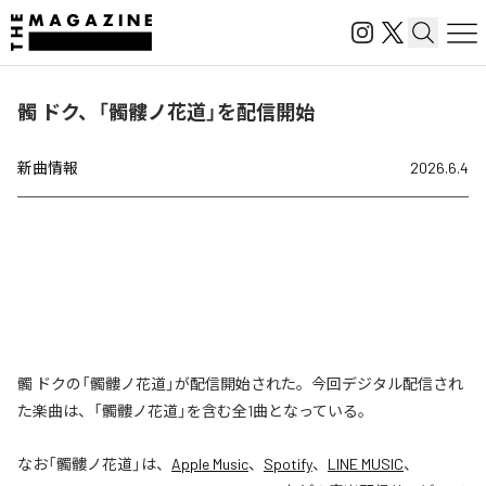
髑 ドク、「髑髏ノ花道」を配信開始
新曲情報
2026.6.4
髑 ドクの「髑髏ノ花道」が配信開始された。今回デジタル配信され
た楽曲は、「髑髏ノ花道」を含む全1曲となっている。
なお「
髑髏ノ花道
」は、
Apple Music
、
Spotify
、
LINE MUSIC
、