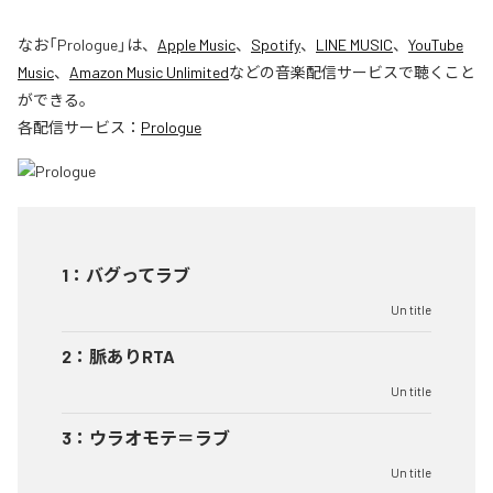
なお「
Prologue
」は、
Apple Music
、
Spotify
、
LINE MUSIC
、
YouTube
Music
、
Amazon Music Unlimited
などの音楽配信サービスで聴くこと
ができる。
各配信サービス：
Prologue
1
：
バグってラブ
Un title
2
：
脈ありRTA
Un title
3
：
ウラオモテ＝ラブ
Un title