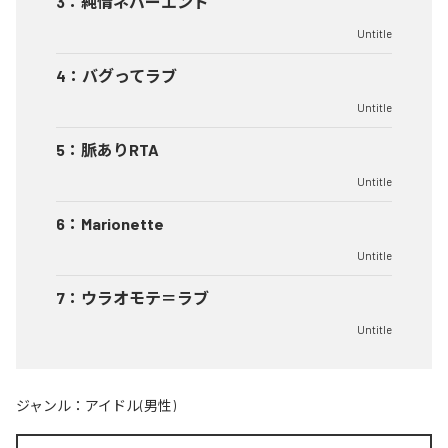
3
：
純情ネバーエンド
Untitle
4
：
バグってラブ
Untitle
5
：
脈ありRTA
Untitle
6
：
Marionette
Untitle
7
：
ウラオモテ＝ラブ
Untitle
ジャンル：
アイドル(男性)