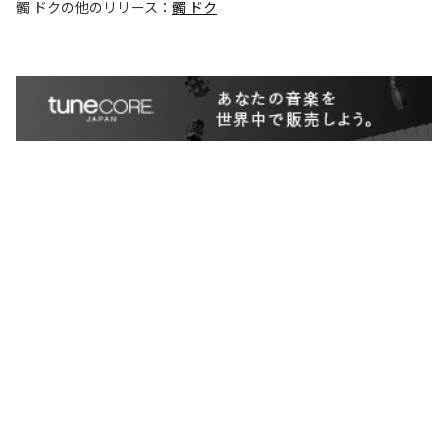
髑 ドク
の他のリリース：
髑 ドク