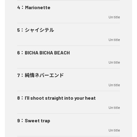
4
：
Marionette
Un title
5
：
シャイシテル
Un title
6
：
BICHA BICHA BEACH
Un title
7
：
純情ネバーエンド
Un title
8
：
I’ll shoot straight into your heat
Un title
9
：
Sweet trap
Un title