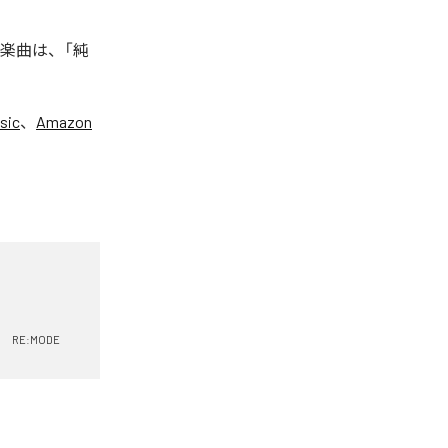
た楽曲は、「純
sic
、
Amazon
RE:MODE