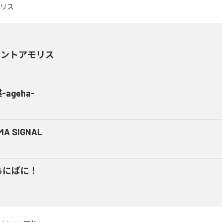
メントアモリス
-ageha-
MA SIGNAL
ぁにばに！