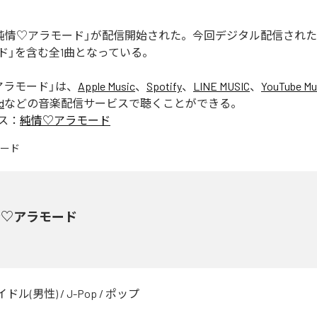
Eの「純情♡アラモード」が配信開始された。今回デジタル配信され
ド」を含む全1曲となっている。
アラモード
」は、
Apple Music
、
Spotify
、
LINE MUSIC
、
YouTube Mu
d
などの音楽配信サービスで聴くことができる。
ス：
純情♡アラモード
情♡アラモード
イドル(男性)
/
J-Pop
/
ポップ