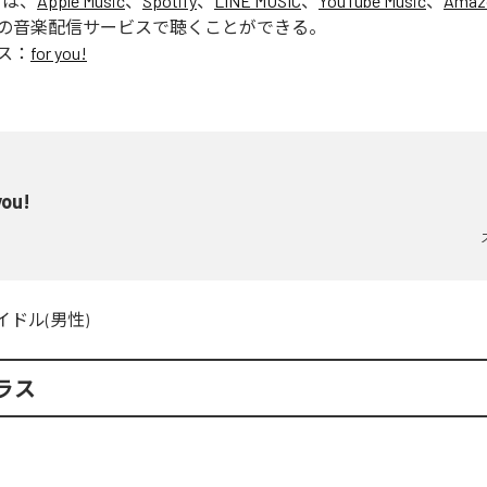
」は、
Apple Music
、
Spotify
、
LINE MUSIC
、
YouTube Music
、
Amaz
の音楽配信サービスで聴くことができる。
ス：
for you!
you!
イドル(男性)
ラス