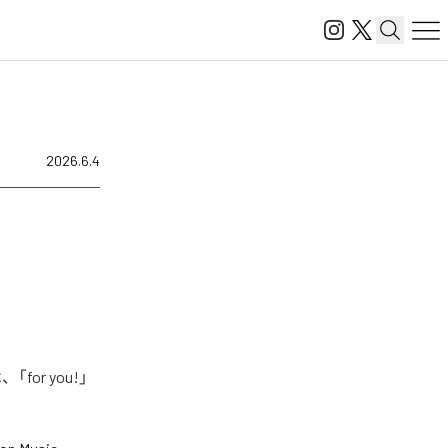
2026.6.4
or you!」