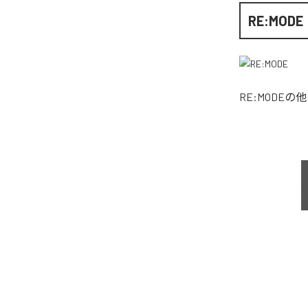
RE:MODE
RE:MODE
の他