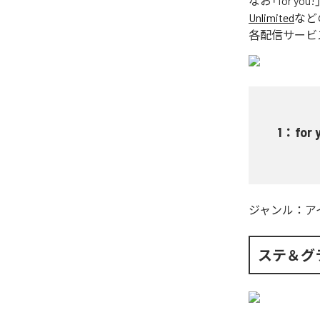
なお「
for you!
Unlimited
など
各配信サービ
1
：
for 
ジャンル：
ア
ステ＆グ