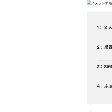
1
：
メ
2
：
黒蝶
3
：
SIG
4
：
ふ