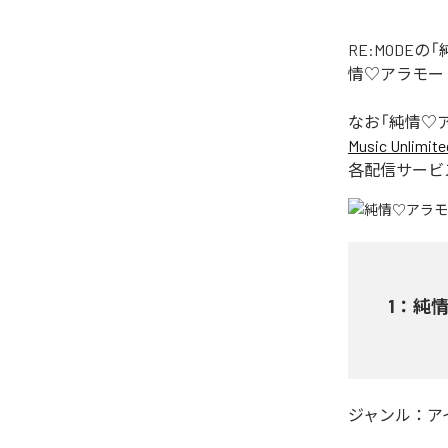
RE:MOD
情♡アラモー
なお「
純情♡
Music Unlimite
各配信サービ
1
：
純
ジャンル：
ア