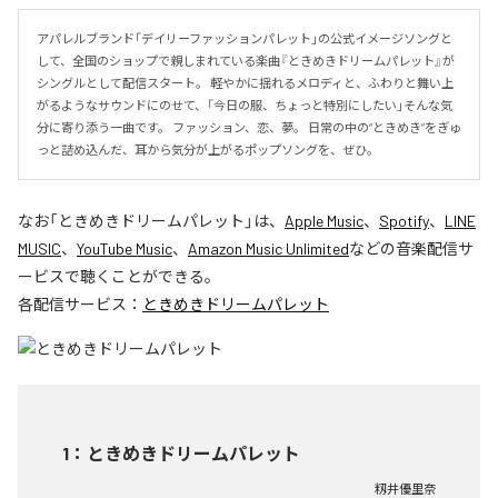
アパレルブランド「デイリーファッションパレット」の公式イメージソングと
して、全国のショップで親しまれている楽曲『ときめきドリームパレット』が
シングルとして配信スタート。 軽やかに揺れるメロディと、ふわりと舞い上
がるようなサウンドにのせて、「今日の服、ちょっと特別にしたい」そんな気
分に寄り添う一曲です。 ファッション、恋、夢。 日常の中の“ときめき”をぎゅ
っと詰め込んだ、耳から気分が上がるポップソングを、ぜひ。
なお「
ときめきドリームパレット
」は、
Apple Music
、
Spotify
、
LINE
MUSIC
、
YouTube Music
、
Amazon Music Unlimited
などの音楽配信サ
ービスで聴くことができる。
各配信サービス：
ときめきドリームパレット
1
：
ときめきドリームパレット
籾井優里奈