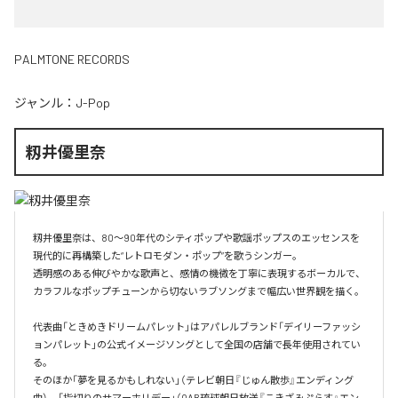
PALMTONE RECORDS
ジャンル：
J-Pop
籾井優里奈
籾井優里奈は、80〜90年代のシティポップや歌謡ポップスのエッセンスを
現代的に再構築した“レトロモダン・ポップ”を歌うシンガー。

透明感のある伸びやかな歌声と、感情の機微を丁寧に表現するボーカルで、
カラフルなポップチューンから切ないラブソングまで幅広い世界観を描く。

代表曲「ときめきドリームパレット」はアパレルブランド「デイリーファッシ
ョンパレット」の公式イメージソングとして全国の店舗で長年使用されてい
る。

そのほか「夢を見るかもしれない」（テレビ朝日『じゅん散歩』エンディング
曲）、「指切りのサマーホリデー」（QAB琉球朝日放送『こきざみぷらす』エン