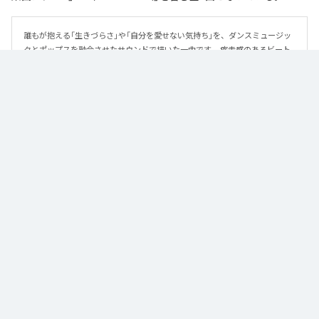
誰もが抱える「生きづらさ」や「自分を愛せない気持ち」を、ダンスミュージッ
クとポップスを融合させたサウンドで描いた一曲です。 疾走感のあるビート
と繊細な歌詞が交差し、苦しさの中にも小さな希望を見つけ出していく。 「味
方だよ」というメッセージが、心にそっと寄り添う作品です。
なお「
89
」は、
Apple Music
、
Spotify
、
LINE MUSIC
、
YouTube Music
、
Amazon Music Unlimited
などの音楽配信サービスで聴くことができ
る。
各配信サービス：
89
1
：
89
泡く、脆く。