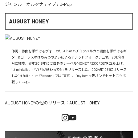
ジャンル：
オルタナティブ
/
J-Pop
AUGUST HONEY
作詞・作曲を手がけるヴォーカリストのハチミツハルカと編曲を手がけるギ
ター&コーラスのはちみつやよいによるアシッドフォークデュオ。2017年9
月に結成、翌年2018年には自身のレーベル”HONEY RECORDS"を立ち上げ、
1st mini album 『八月が終わっても』をリリースした。2024年12月にリリース
した1st full album『Reborn』では「東京」、「my lover」等バンドセットにも挑
戦している。
AUGUST HONEY
の他のリリース：
AUGUST HONEY