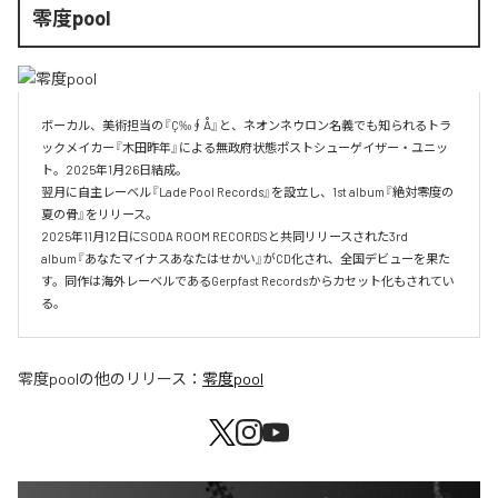
零度pool
ボーカル、美術担当の『Ç‰∮Å』と、ネオンネウロン名義でも知られるトラ
ックメイカー『木田昨年』による無政府状態ポストシューゲイザー・ユニッ
ト。2025年1月26日結成。

翌月に自主レーベル『Lade Pool Records』を設立し、1st album『絶対零度の
夏の骨』をリリース。

2025年11月12日にSODA ROOM RECORDSと共同リリースされた3rd 
album『あなたマイナスあなたはせかい』がCD化され、全国デビューを果た
す。同作は海外レーベルであるGerpfast Recordsからカセット化もされてい
る。
零度pool
の他のリリース：
零度pool