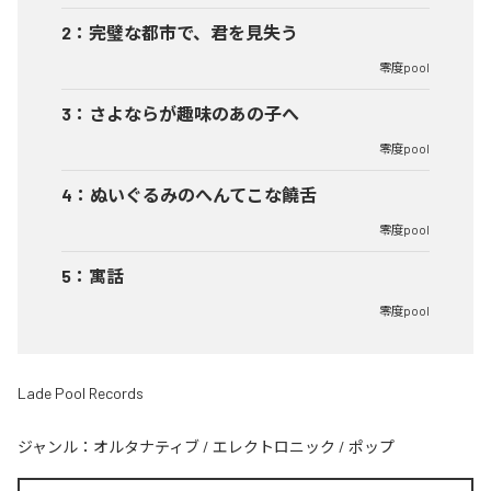
2
：
完璧な都市で、君を見失う
零度pool
3
：
さよならが趣味のあの子へ
零度pool
4
：
ぬいぐるみのへんてこな饒舌
零度pool
5
：
寓話
零度pool
Lade Pool Records
ジャンル：
オルタナティブ
/
エレクトロニック
/
ポップ