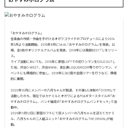
「おやすみホログラム」

全楽曲の作詞・作曲を⼿がけるオガワコウイチのプロデュースにより2014
年5⽉より活動開始、2015年9⽉に1st AL『おやすみホログラム』を発表。以
降、全5枚のオリジナルアルバムを発表、2019年には再録BEST『1』をリリー
ス。

ライブ活動においても、2015年に新宿LOFTでの初ワンマンをSOLD OUTし
た他、渋⾕O-WEST、渋⾕WWW、恵⽐寿LOQUIDROOM等でのワンマン、イ
ベントにも積極的に参加し、2019年には2度の全国ツアーを⾏うなど、積極
的に展開。

2020年10月にメンバーの八月ちゃんが脱退、その後5人体制の「OYSM5」で
活動したのち、現在ではカナミルとオガワによるPC&ギタースタイルの「お
やすみホログラム」、バンド編成の「おやすみホログラムバンドセット」で活
動中。

2025年11月12日に新宿ロフトにて旧メンバーの八月ちゃんを迎えてカナミ
ル、八月ちゃんの二人組ユニット「おやすみホログラム THE ORIGIN」が始
動。
