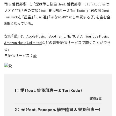
司 & 曽我部恵一)」「煙は薄し桜島 (feat. 曽我部恵一, Tori Kudo & セ
ノオ GEE)」「君の笑顔 (feat. 曽我部恵一 & Tori Kudo)」「君の歌 (feat.
Tori Kudo)」「星空」「この道」「あなたはわたしの愛する子」を含む全
8曲となっている。
なお「
愛
」は、
Apple Music
、
Spotify
、
LINE MUSIC
、
YouTube Music
、
Amazon Music Unlimited
などの音楽配信サービスで聴くことができ
る。
各配信サービス：
愛
1
：
愛 (feat. 曽我部恵一 & Tori Kudo)
尾崎友直
2
：
光 (feat. Pocopen, 植野隆司 & 曽我部恵一)