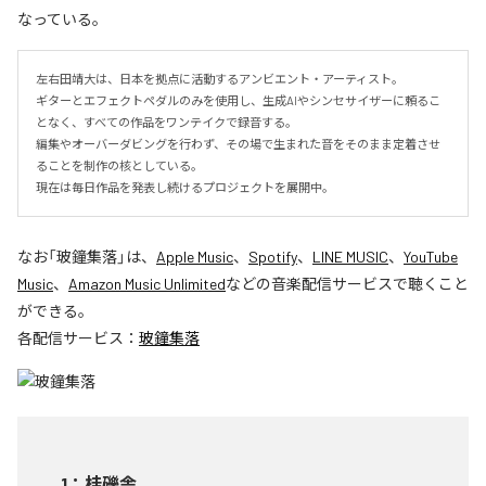
なっている。
左右田靖大は、日本を拠点に活動するアンビエント・アーティスト。

ギターとエフェクトペダルのみを使用し、生成AIやシンセサイザーに頼るこ
となく、すべての作品をワンテイクで録音する。

編集やオーバーダビングを行わず、その場で生まれた音をそのまま定着させ
ることを制作の核としている。

現在は毎日作品を発表し続けるプロジェクトを展開中。
なお「
玻鐘集落
」は、
Apple Music
、
Spotify
、
LINE MUSIC
、
YouTube
Music
、
Amazon Music Unlimited
などの音楽配信サービスで聴くこと
ができる。
各配信サービス：
玻鐘集落
1
：
桂礫舎