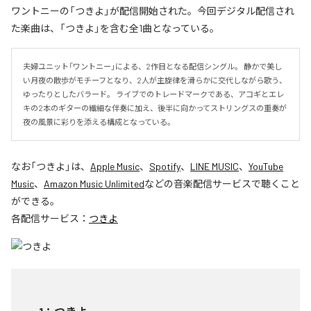
ワントニーの「つきよ」が配信開始された。今回デジタル配信され
た楽曲は、「つきよ」を含む全1曲となっている。
夫婦ユニット「ワントニー」による、2作目となる配信シングル。 静かで美し
い月夜の散歩がモチーフとなり、2人が主旋律を滑らかに交代しながら歌う、
ゆったりとしたバラード。 ライブでのトレードマークである、アコギとエレ
キの2本のギターの繊細な伴奏に加え、後半に向かってストリングスの重奏が
夜の風景に彩りを添える構成となっている。
なお「
つきよ
」は、
Apple Music
、
Spotify
、
LINE MUSIC
、
YouTube
Music
、
Amazon Music Unlimited
などの音楽配信サービスで聴くこと
ができる。
各配信サービス：
つきよ