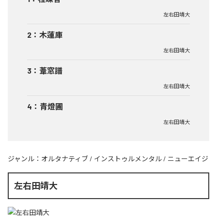
左右田靖大
2
：
木蓮庫
左右田靖大
3
：
葦窓譜
左右田靖大
4
：
青燈圃
左右田靖大
ジャンル：
オルタナティブ
/
インストゥルメンタル
/
ニューエイジ
左右田靖大