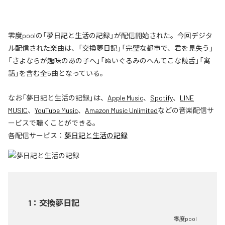
零度poolの「夢日記と生活の記録」が配信開始された。今回デジタ
ル配信された楽曲は、「交換夢日記」「完璧な都市で、君を見失う」
「さよならが趣味のあの子へ」「ぬいぐるみのへんてこな饒舌」「寓
話」を含む全5曲となっている。
なお「
夢日記と生活の記録
」は、
Apple Music
、
Spotify
、
LINE
MUSIC
、
YouTube Music
、
Amazon Music Unlimited
などの音楽配信サ
ービスで聴くことができる。
各配信サービス：
夢日記と生活の記録
1
：
交換夢日記
零度pool