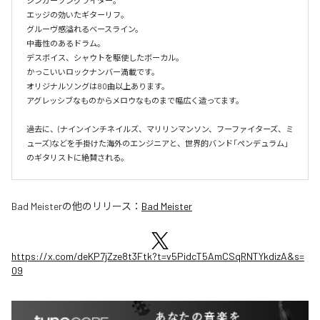
シンガーソングライター。

エッジの効いたギターリフ。

グルーヴ感溢れるベースライン。

中毒性のあるドラム。

デスボイス、シャウトを駆使したボーカル。

かっこいいロックナンバー満載です。

オリジナルソングは80曲以上あります。

アグレッシブなものからメロウなものまで幅広く造ってます。

過去に、(ナインインチネイルズ、マリリンマンソン、フーファイターズ、ミ
ューズ)などを手掛けた海外のエンジニアと、世界的バンド「ペンデュラム」
のギタリストに絶賛される。
Bad Meister
の他のリリース：
Bad Meister
https://x.com/deKP7jZze8t3Ftk?t=v5PidcT5AmCSqRNTYkdizA&s=
09