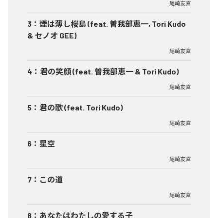
尾崎友直
3
：
煙は薄し桜島 (feat. 曽我部恵一, Tori Kudo
& セノオ GEE)
尾崎友直
4
：
君の笑顔 (feat. 曽我部恵一 & Tori Kudo)
尾崎友直
5
：
君の歌 (feat. Tori Kudo)
尾崎友直
6
：
星空
尾崎友直
7
：
この道
尾崎友直
8
：
あなたはわたしの愛する子