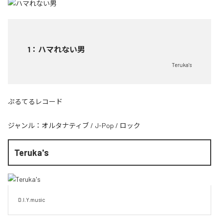
1
：
ハマれない男
Teruka's
ぷるてるレコード
ジャンル：
オルタナティブ
/
J-Pop
/
ロック
Teruka's
D.I.Y.music