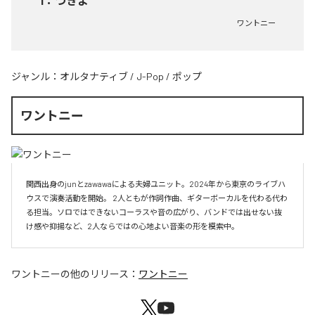
1
：
つきよ
ワントニー
ジャンル：
オルタナティブ
/
J-Pop
/
ポップ
ワントニー
関西出身のjunとzawawaによる夫婦ユニット。2024年から東京のライブハ
ウスで演奏活動を開始。 2人ともが作詞作曲、ギターボーカルを代わる代わ
る担当。ソロではできないコーラスや音の広がり、バンドでは出せない抜
け感や抑揚など、2人ならではの心地よい音楽の形を模索中。
ワントニー
の他のリリース：
ワントニー