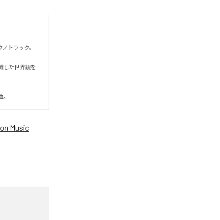
トラック。

識した世界観を
曲。
on Music