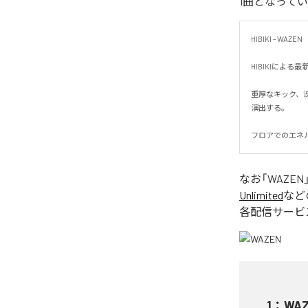
1曲となって
HIBIKI - WAZEN

HIBIKIによ
重厚なキック、
演出する。

フロアでのエネ
なお「
WAZEN
Unlimited
など
各配信サービ
1
：
WA