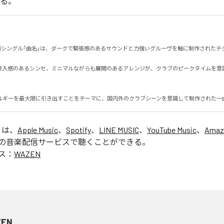
いる。
る最新シングル「曲名」は、ダークで緊張感のあるサウンドと力強いグルーヴを軸に制作されたテクノ
没入感のあるシンセ、ミニマルながらも展開のあるアレンジが、クラブのピークタイムを意
ルギーを最大限に引き出すことをテーマに、国内外のクラブシーンを意識して制作された一
」は、
Apple Music
、
Spotify
、
LINE MUSIC
、
YouTube Music
、
Amaz
の音楽配信サービスで聴くことができる。
ス：
WAZEN
ZEN