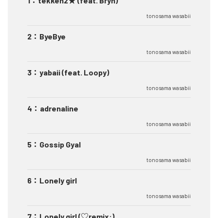
1
：
tekken2★ (feat. Bryn)
tonosama wasabii
2
：
ByeBye
tonosama wasabii
3
：
yabaii (feat. Loopy)
tonosama wasabii
4
：
adrenaline
tonosama wasabii
5
：
Gossip Gyal
tonosama wasabii
6
：
Lonely girl
tonosama wasabii
7
：
Lonely girl (♡remix:)