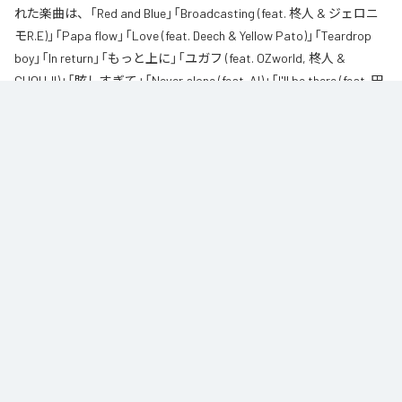
れた楽曲は、「Red and Blue」「Broadcasting (feat. 柊人 & ジェロニ
モR.E)」「Papa flow」「Love (feat. Deech & Yellow Pato)」「Teardrop
boy」「In return」「もっと上に」「ユガフ (feat. OZworld, 柊人 &
CHOUJI)」「眩しすぎて」「Never alone (feat. AI)」「I'll be there (feat. 田
我流)」を含む全11曲となっている。
なお「
紅碧
」は、
Apple Music
、
Spotify
、
LINE MUSIC
、
YouTube
Music
、
Amazon Music Unlimited
などの音楽配信サービスで聴くこと
ができる。
各配信サービス：
紅碧
1
：
Red and Blue
CHICO CARLITO
2
：
Broadcasting (feat. 柊人 & ジェロニモR.E)