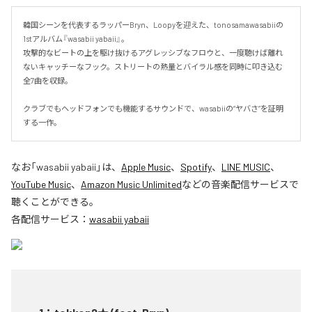
韓国シーンを代表するラッパーBryn、Loopyを迎えた、tonosamawasabiiの
1stアルバム『wasabii yabaii』。

攻撃的なビートの上を駆け抜けるアグレッシブなフロウと、一度聴けば離れ
ないキャッチーなフック。ストリートの熱量とバイラル感を同時に叩き込む
全7曲を収録。

クラブでもヘッドフォンでも機能するサウンドで、wasabiiの“ヤバさ”を証明
する一作。
なお「
wasabii yabaii
」は、
Apple Music
、
Spotify
、
LINE MUSIC
、
YouTube Music
、
Amazon Music Unlimited
などの音楽配信サービスで
聴くことができる。
各配信サービス：
wasabii yabaii