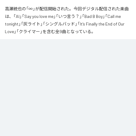
高瀬統也の「∞」が配信開始された。今回デジタル配信された楽曲
は、「AI」「Say you love me」「いつ言う？」「Bad B Boy」「Call me
tonight」「灰ライト」「シングルバッド」「It’s Finally the End of Our
Love」「クライマー」を含む全9曲となっている。
なお「
∞
」は、
Apple Music
、
Spotify
、
LINE MUSIC
、
YouTube Music
、
Amazon Music Unlimited
などの音楽配信サービスで聴くことができ
る。
各配信サービス：
∞
1
：
AI
高瀬統也
2
：
Say you love me