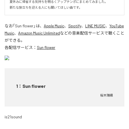
夏休みに帰省する気持ちを明るくアップテンポにまとめてみました。

新たな旅立ちを迎える人にも聞いてほしい曲です。
なお「
Sun flower
」は、
Apple Music
、
Spotify
、
LINE MUSIC
、
YouTube
Music
、
Amazon Music Unlimited
などの音楽配信サービスで聴くこと
ができる。
各配信サービス：
Sun flower
1
：
Sun flower
桜木瑞穂
is21sound