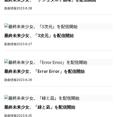
新曲情報
2023.6.28
最終未来少女、「3次元」を配信開始
新曲情報
2023.6.27
最終未来少女、「Error Error」を配信開始
新曲情報
2023.6.26
最終未来少女、「緑と凪」を配信開始
新曲情報
2023.6.25