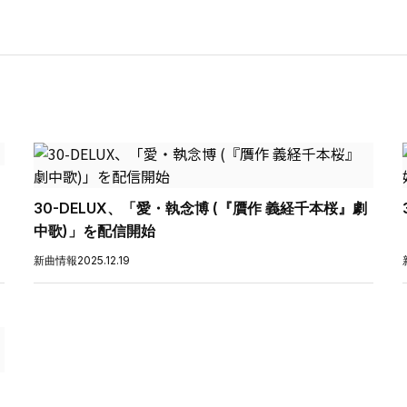
30-DELUX、「愛・執念博 (『贋作 義経千本桜』劇
中歌)」を配信開始
新曲情報
2025.12.19