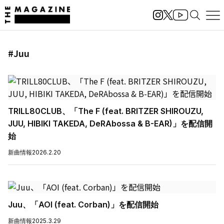
#Juu
TRILL80CLUB、「The F (feat. BRITZER SHIROUZU,
JUU, HIBIKI TAKEDA, DeRAbossa & B-EAR)」を配信開
始
新曲情報
2026.2.20
Juu、「AOI (feat. Corban)」を配信開始
新曲情報
2025.3.29