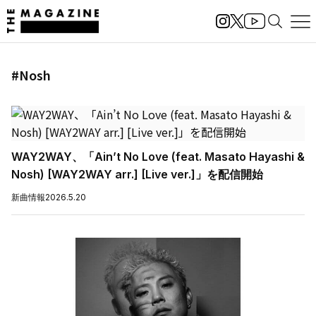
#Nosh
WAY2WAY、「Ain’t No Love (feat. Masato Hayashi &
Nosh) [WAY2WAY arr.] [Live ver.]」を配信開始
新曲情報
2026.5.20