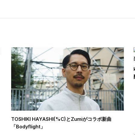
TOSHIKI HAYASHI(%C)とZumiがコラボ新曲
「Bodyflight」