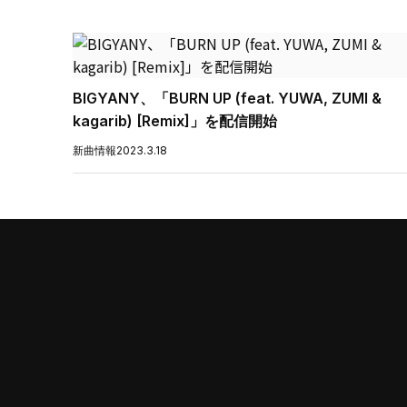
BIGYANY、「BURN UP (feat. YUWA, ZUMI &
kagarib) [Remix]」を配信開始
新曲情報
2023.3.18