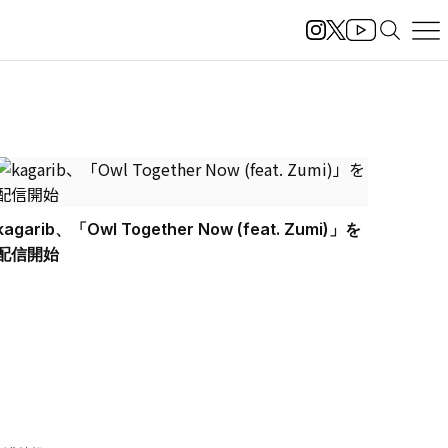
kagarib、「Owl Together Now (feat. Zumi)」を
配信開始