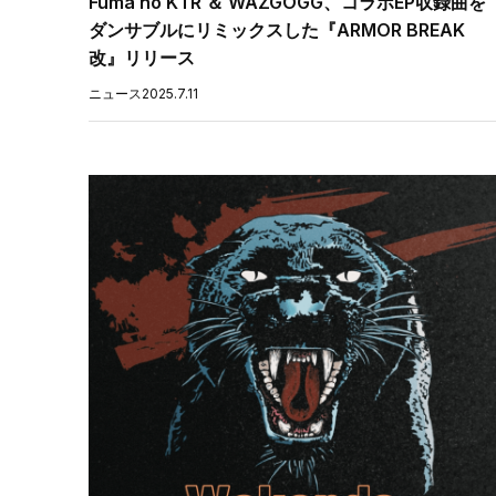
Fuma no KTR ＆ WAZGOGG、コラボEP収録曲を
ダンサブルにリミックスした『ARMOR BREAK
改』リリース
ニュース
2025.7.11