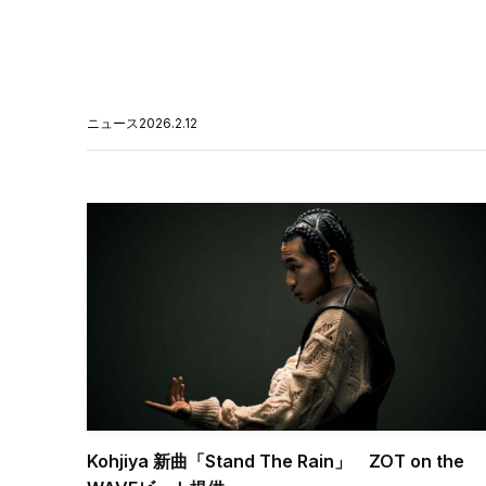
ニュース
2026.2.12
Kohjiya 新曲「Stand The Rain」 ZOT on the