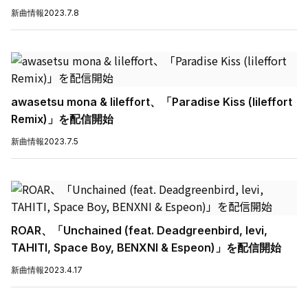
新曲情報
2023.7.8
awasetsu mona & lileffort、「Paradise Kiss (lileffort
Remix)」を配信開始
新曲情報
2023.7.5
ROAR、「Unchained (feat. Deadgreenbird, levi,
TAHITI, Space Boy, BENXNI & Espeon)」を配信開始
新曲情報
2023.4.17