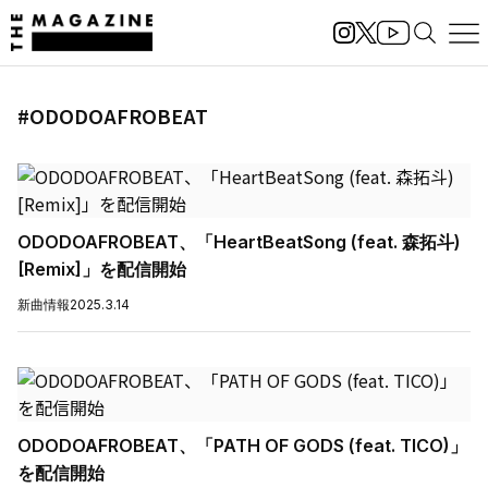
#ODODOAFROBEAT
ODODOAFROBEAT、「HeartBeatSong (feat. 森拓斗)
[Remix]」を配信開始
新曲情報
2025.3.14
ODODOAFROBEAT、「PATH OF GODS (feat. TICO)」
を配信開始