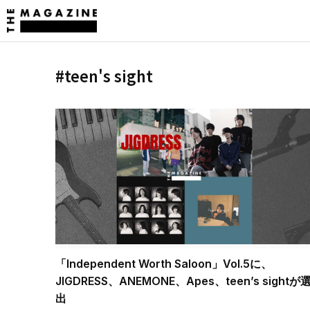
#teen's sight
「Independent Worth Saloon」Vol.5に、
JIGDRESS、ANEMONE、Apes、teen’s sightが
出