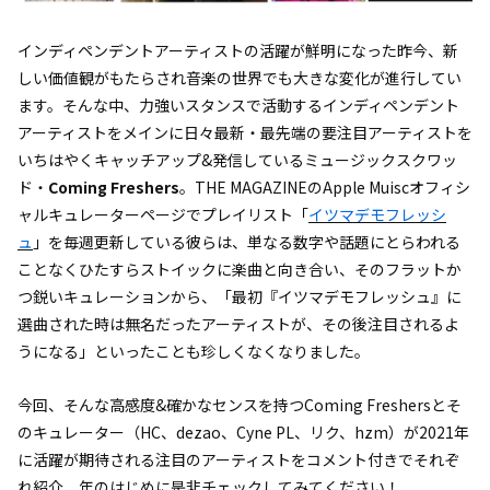
インディペンデントアーティストの活躍が鮮明になった昨今、新
しい価値観がもたらされ音楽の世界でも大きな変化が進行してい
ます。そんな中、力強いスタンスで活動するインディペンデント
アーティストをメインに日々最新・最先端の要注目アーティストを
いちはやくキャッチアップ&発信しているミュージックスクワッ
ド・
Coming Freshers
。THE MAGAZINEのApple Muiscオフィシ
ャルキュレーターページでプレイリスト「
イツマデモフレッシ
ュ
」を毎週更新している彼らは、単なる数字や話題にとらわれる
ことなくひたすらストイックに楽曲と向き合い、そのフラットか
つ鋭いキュレーションから、「最初『イツマデモフレッシュ』に
選曲された時は無名だったアーティストが、その後注目されるよ
うになる」といったことも珍しくなくなりました。
今回、そんな高感度&確かなセンスを持つComing Freshersとそ
のキュレーター（HC、dezao、Cyne PL、リク、hzm）が2021年
に活躍が期待される注目のアーティストをコメント付きでそれぞ
れ紹介、年のはじめに是非チェックしてみてください！