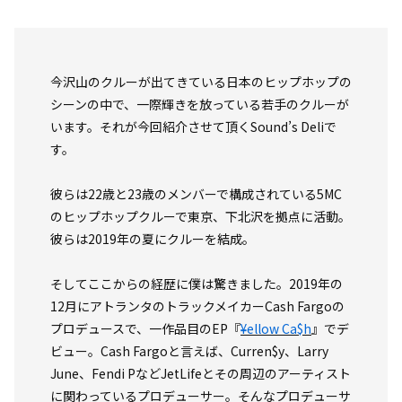
今沢山のクルーが出てきている日本のヒップホップの
シーンの中で、一際輝きを放っている若手のクルーが
います。それが今回紹介させて頂くSound’s Deliで
す。
彼らは22歳と23歳のメンバーで構成されている5MC
のヒップホップクルーで東京、下北沢を拠点に活動。
彼らは2019年の夏にクルーを結成。
そしてここからの経歴に僕は驚きました。2019年の
12月にアトランタのトラックメイカーCash Fargoの
プロデュースで、一作品目のEP『
¥ellow Ca$h
』でデ
ビュー。Cash Fargoと言えば、Curren$y、Larry
June、Fendi PなどJetLifeとその周辺のアーティスト
に関わっているプロデューサー。そんなプロデューサ