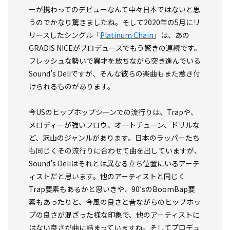
ーが携わってのデビューなんて中々日本ではないと思
うのでかなり驚きましたね。そして2020年の5月にリ
リースしたシングル「
Platinum Chain
」は、あの
GRADIS NICEがプロデュースでもう驚きの連続です。
フレッシュな勢いで異才を放ちながら突き進んでいる
Sound’s Deliですが、そんな彼らの楽曲もまた惹き付
けられるものがあります。
今USのヒップホップシーンでの流行りは、Trapや、
メロディーが強いフロウ、オートチューン、ドリルな
ど、沢山のジャンルがあります。日本のラッパーたち
も同じくその流行りに合わせて曲を出していますが、
Sound’s Deliはそれとは異なる立ち位置にいるアーテ
ィストだと思います。他のアーティストと同じく
Trap要素もあるかと思いきや、90’sのBoomBap要
素もあったりと、今風の良さと昔ながらのヒップホッ
プの良さが混ざった様な印象で、他のアーティストに
はない良さが曲に詰まっていますね。そしてプロデュ