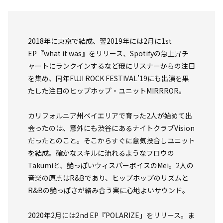
2018年に東京で結成、翌2019年には2月に1st
EP『what it was』をリリース、Spotifyの急上昇チ
ャートにランクインするなど俄にリスナーからの注目
を集め、同年FUJI ROCK FESTIVAL’19にも出演を果
たした注目のヒップホップ・ユニットMIRRROR。
カリフォルニア州ベイエリアで育った2人が始めて出
会ったのは、意外にも渋谷にあるナイトクラブVision
だったとのこと。そこからすぐに意気投合しユニット
を結成。確かなスキルに流れるようなフロウの
Takumiと、艶っぽいウィスパーボイスのMei。2人の
音楽の原点はR&Bであり、ヒップホップのリズムと
R&Bの艶っぽさが絡み合う実に心地よいサウンド。
2020年2月には2nd EP『POLARIZE」をリリース。ま