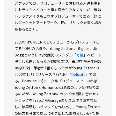
プホップでは、プロデューサーと言われる人達も単純
にトラックメイカーを指す場合も少なくないが、彼は
トラックメイクもこなすプロデューサーである（他に
もジャケットアートワーク、PV、リリックを書く場合
もあるとか）。
2020年はGREEN ICEでデビューからプロデュースし
てるTOFUの活躍や、Young Zetton 、Bigsos、Jin
DoggというDirty関西勢のシングル「
奇襲
」へビート
提供し話題となったが(2020年12月末現在PV再生回数
は約9.3k)、筆者が1番くらったのがYoung Zettonの
2020年12月にリリースされたEP『
Delicate
』であ
る。Homunculu$トータルプロデュースで、いわば
Young Zetton x Homunculu$名義のような作品であ
るのだが、Young Zettonのラップの特徴に合わせて
トラックをTrapからGarageのリズム作り直すなど
し、結果新しいサンウドを作り出し、Young Zetton
の魅力も今まで以上に引き出した素晴らしいEPであ