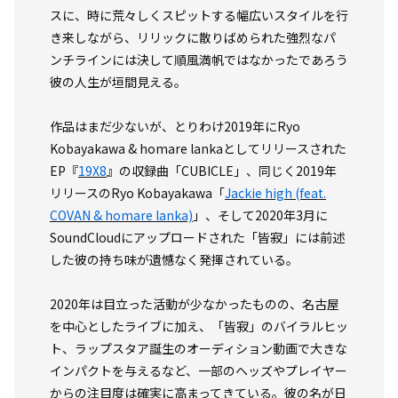
スに、時に荒々しくスピットする幅広いスタイルを行
き来しながら、リリックに散りばめられた強烈なパ
ンチラインには決して順風満帆ではなかったであろう
彼の人生が垣間見える。
作品はまだ少ないが、とりわけ2019年にRyo
Kobayakawa & homare lankaとしてリリースされた
EP『
19X8
』の収録曲「CUBICLE」、同じく2019年
リリースのRyo Kobayakawa「
Jackie high (feat.
COVAN & homare lanka)
」、そして2020年3月に
SoundCloudにアップロードされた「皆寂」には前述
した彼の持ち味が遺憾なく発揮されている。
2020年は目立った活動が少なかったものの、名古屋
を中心としたライブに加え、「皆寂」のバイラルヒッ
ト、ラップスタア誕生のオーディション動画で大きな
インパクトを与えるなど、一部のヘッズやプレイヤー
からの注目度は確実に高まってきている。彼の名が日