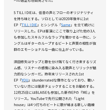
への適正も垣間見させた。
S TILL I DIEは、低音の声とフローのオリジナリティ
を持ち味とする。ソロとしては2020年後半に1st
EP『
TILL I DIE
』とシングル「
Same
」を立て続けに
リリースした。EPは客演にここで取り上げた他の3人
も参加したスキルフルなラップを聴かせる一作に、シ
ングルはギターのループするビートと声質の相性が抜
群のエモーショナルな一曲に仕上がっている。
須田修矢はラップと歌を分け隔てなく行き来するリズ
ム感、リスナーの感情に染み入る歌声とリリックが魅
力的なシンガーだ。昨年末リリースされた1st
EP『
YOU
』はunderratedな傑作となっており、聴い
ていない方には是非チェックすることをお勧めする。
12月25日にはBLAISEも参加した新作EPの『ME:』を
リリース。YouTubeで先行公開された「Light
house」は4つ打ちのビートに歌が絡まる新しい路線