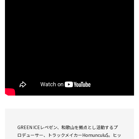
GREEN ICEレペゼン、和歌山を拠点とし活動するプ
ロデューサー、トラックメイカーHomunculu$。ヒッ