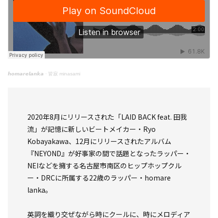
𝙝𝙤𝙢𝙖𝙧𝙚𝙡𝙖𝙣𝙠𝙖
·
皆寂 minasami
2020年8月にリリースされた「LAID BACK feat. 田我
流」が記憶に新しいビートメイカー・Ryo
Kobayakawa、12月にリリースされたアルバム
『NEYOND』が好事家の間で話題となったラッパー・
NEIなどを擁する名古屋市南区のヒップホップクル
ー・DRCに所属する22歳のラッパー・homare
lanka。
英詞を織り交ぜながら時にクールに、時にメロディア