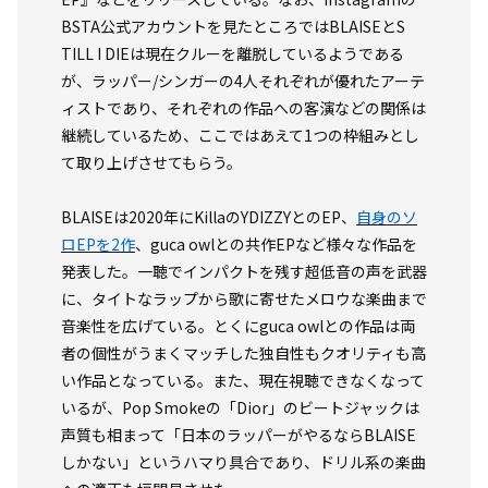
BSTA公式アカウントを見たところではBLAISEとS
TILL I DIEは現在クルーを離脱しているようである
が、ラッパー/シンガーの4人それぞれが優れたアーテ
ィストであり、それぞれの作品への客演などの関係は
継続しているため、ここではあえて1つの枠組みとし
て取り上げさせてもらう。
BLAISEは2020年にKillaのYDIZZYとのEP、
自身のソ
ロEPを2作
、guca owlとの共作EPなど様々な作品を
発表した。一聴でインパクトを残す超低音の声を武器
に、タイトなラップから歌に寄せたメロウな楽曲まで
音楽性を広げている。とくにguca owlとの作品は両
者の個性がうまくマッチした独自性もクオリティも高
い作品となっている。また、現在視聴できなくなって
いるが、Pop Smokeの「Dior」のビートジャックは
声質も相まって「日本のラッパーがやるならBLAISE
しかない」というハマり具合であり、ドリル系の楽曲