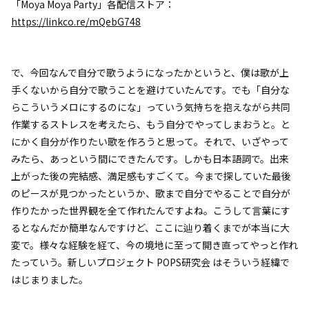
「Moya Moya Party」各配信ストア：
https://linkco.re/mQebG748
で、今回なんで自分で歌うようになったかというと、僕は歌が上
手くないから自分で歌うことを避けていたんです。でも「自分な
らこういうメロにするのにな」っていう気持ちを抱えながら共同
作業するストレスを考えたら、もう自分でやってしまおうと。と
にかく自分が作りたい歌を作ろうと思って。それで、いざやって
みたら、あっという間にできたんです。しかも日本語詞で。出来
上がった後の完結感、満足感もすごくて。今まで探していた最後
のピースが見つかったというか、歌まで自分でやることで自分が
作りたかった世界観を全て作れたんですよね。こうして言葉にす
るとなんだか簡単なんですけど、ここに辿り着くまでが本当に大
変で。様々な経験を経て、今の境地に至って開き直ってやっと作れ
たっていう。新しいプロジェクト POPS研究会 はそういう経緯で
はじまりました。