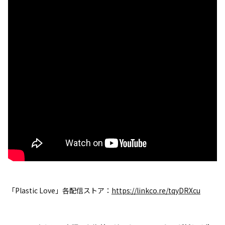
「Plastic Love」各配信ストア：
https://linkco.re/tqyDRXcu