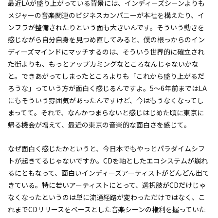
最近LAが盛り上がっている背景には、インディーズシーンよりも
メジャーの音楽関連のビジネスカンパニーが本社を構えたり、イ
ンフラが整備されたりという面も大きいんです。そういう動きを
感じながら自分自身を見つめ直してみると、僕の根っからのイン
ディーズマインドにマッチするのは、そういう世界的に確立され
た街よりも、もっとアップカミングなところなんじゃないかな
と。できあがってしまったところよりも「これから盛り上がるだ
ろうな」っていう方が面白く感じるんですよ。5〜6年前まではLA
にもそういう雰囲気があったんですけど、今はもうなくなってし
まってて。それで、なんかつまらないと感じはじめた頃に東京に
帰る機会が増えて、最近の東京の音楽的な面白さを感じて。
なぜ面白く感じたかというと、今日本でもやっとパラダイムシフ
トが起きてるじゃないですか。CDを軸としたエコシステムが崩れ
るにともなって、面白いインディーズアーティストがどんどん出て
きている。特に若いアーティストにとって、選択肢がCDだけじゃ
なくなったというのは単に流通経路が変わっただけではなく、こ
れまでCDリリースをベースとした音楽シーンの権利を握っていた