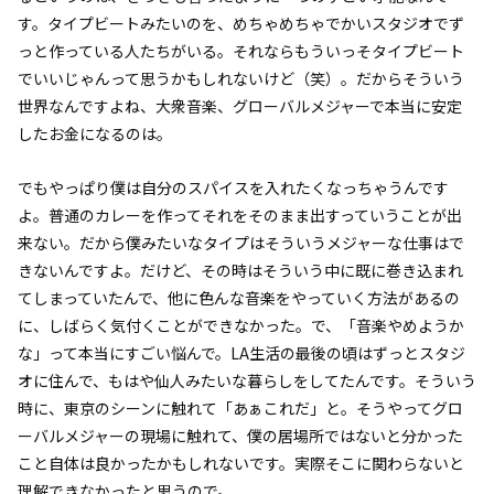
す。タイプビートみたいのを、めちゃめちゃでかいスタジオでず
っと作っている人たちがいる。それならもういっそタイプビート
でいいじゃんって思うかもしれないけど（笑）。だからそういう
世界なんですよね、大衆音楽、グローバルメジャーで本当に安定
したお金になるのは。
でもやっぱり僕は自分のスパイスを入れたくなっちゃうんです
よ。普通のカレーを作ってそれをそのまま出すっていうことが出
来ない。だから僕みたいなタイプはそういうメジャーな仕事はで
きないんですよ。だけど、その時はそういう中に既に巻き込まれ
てしまっていたんで、他に色んな音楽をやっていく方法があるの
に、しばらく気付くことができなかった。で、「音楽やめようか
な」って本当にすごい悩んで。LA生活の最後の頃はずっとスタジ
オに住んで、もはや仙人みたいな暮らしをしてたんです。そういう
時に、東京のシーンに触れて「あぁこれだ」と。そうやってグロ
ーバルメジャーの現場に触れて、僕の居場所ではないと分かった
こと自体は良かったかもしれないです。実際そこに関わらないと
理解できなかったと思うので。