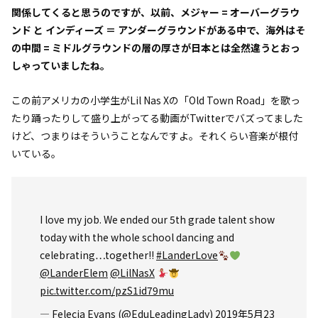
関係してくると思うのですが、以前、メジャー = オーバーグラウ
ンド と インディーズ ＝ アンダーグラウンドがある中で、海外はそ
の中間 = ミドルグラウンドの層の厚さが日本とは全然違うとおっ
しゃっていましたね。
この前アメリカの小学生がLil Nas Xの「Old Town Road」を歌っ
たり踊ったりして盛り上がってる動画がTwitterでバズってました
けど、つまりはそういうことなんですよ。それくらい音楽が根付
いている。
I love my job. We ended our 5th grade talent show
today with the whole school dancing and
celebrating…together!!
#LanderLove
@LanderElem
@LilNasX
pic.twitter.com/pzS1id79mu
— Felecia Evans (@EduLeadingLady)
2019年5月23