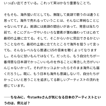
いっぱい出てきている。これって実はかなり重要なことで。
そもそも、海外狙いだとしても、無理して英語で歌うのは違うと
思ってて。海外で売れるっていうことは、そんなに単純なことじ
ゃないんですよ。英語には英語の間合いがあって、発音は当たり
前で、そこにグルーヴやいろいろな要素が兼ね備わってはじめて
最初の土俵に立てる。そして、そこからいかに突出できるかとい
うことなので。最初の土俵に立てたところで海外を狙うって言っ
ても、そんなレベルなら普通にUSの音楽を聴くよってなります
し。そんなに甘いもんではなくて。だったら、もう自分たちが一
番得意な日本語でかっこいいものを作ることに専念した方がいい
んじゃないかって。それがカッコよかったらそのまま海外にも届
くだろうし。既に、もう日本も海外も意識しないで、自分たちが
かっこいいと思うことを追求してる新しいアーティストの流れを
感じています。
——ちなみに、今starRoさんが気になる日本のアーティストとい
うのは、例えば？