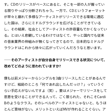
す。CDのリリースがベースにあると、そこを一部の人が握ってい
る限りやっぱり分断されちゃう。一方で、CDというフォーマット
が早々と崩れて多様なアーティストがリリースできる環境に適応
した国は、さらにミドルグラウンドを広げることができている
し、その結果、社会としてアーティストの許容量もでかくなってい
る。とはいえ悲観しているわけではなくて、やっと国内でも従来
の音楽業界の枠組みが無くなってきてるので、日本的なミドルグ
ラウンドはこれから徐々に広がっていくんだろうなと思います。
——そのアーティストが自分自身でリリースできる状況について、
改めてどのように思われていますか?
僕も以前メジャーからシングルを3曲リリースしたことがあるんで
すけど、結局のところ「何であれ出したんだっけ？」っていうぐ
らい手応えがないんですよ（笑）。要はメジャーでリリースをして
恩恵を受けることができる人って、ごく限られた、それこそCardi
Bのようなクラス。そのレベルのアーティストじゃないと、もうほ
とんど意味がない。メリットといえばMVが作れることぐらい。ア