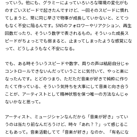
っていう。他にも、グラミーによっていろいろな環境の変化がも
のすごいスピードで起きたんですけど、一回そのスピードに慣れ
てしまうと、常に同じ早さで物事が成長していかないと、とてつ
もなく不安に陥るんです。SNSのフォロワーやリアクション、再生
回数だったり、そういう数字で表されるもの。そういった成長ス
ピードがちょっとでも弱まると、止まってしまったような感覚にな
って、どうしようもなく不安になる。
でも、ある時そういうスピードや数字、周りの声は結局自分じゃ
コントロールできないんだっていうことに気付いて、やっと楽に
なったんです。とどのつまり、ただただ音楽が好きで純粋に作り
たくて作っている、そういう気持ちを大事にして音楽と向き合う
ことが、アーティストとして精神状態を保つ唯一の方法なんじゃ
ないかなと思って。
アーティスト、ミュージシャンなんだから「音楽が好き」ってい
うのは当たり前なんだろうけど、時々「あれ？？」って感じるこ
ともあって。音楽活動してて「音楽が好き」なのか、「有名にな