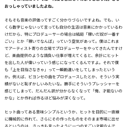
おっしゃっていましたよね。
そもそも音楽の評価ってすごく分かりづらいですよね。でも、い
くら数字じゃないって言っても自分の生活は音楽にかかっているわ
けだから、特にプロデューサーの場合は結局「稼いだ奴が一番す
ごい」とか「稼いでなんぼ」っていう空気があって。僕はこれま
でアーティスト寄りの立場でプロデューサーをやってきたんですけ
ど、楽曲提供のような請負い仕事が増えてくると、余計にヒット
を出した人が偉いっていう感じになってくるんですよ。それで僕
も「上を目指さなきゃ」って一瞬勘違いをしてしまったという
か。例えば、ビヨンセの曲をプロデュースしたとか、そういう実
績がないと恥ずかしいみたいな。勝手にそういうプレッシャーを
感じてしまって、だんだん訳が分からなくなって「俺、才能ないの
かな」とか作れば作るほど悩みが深くなって。
ヒット曲ってある意味シンプルというか、ヒットを目的に一直線
に機械的に作れて、さらにその作ったものをそのまま市場に出せ
るというのは、さっきも言ったように一つのすごい才能なんで