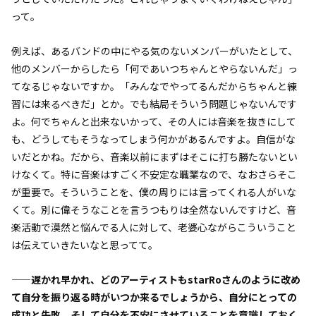
って。
例えば、あるバンドの中にやる気のないメンバーがいたとして、
他のメンバーからしたら「何であいつちゃんとやらないんだ」っ
てなるじゃないですか。「みんなでやってるんだからちゃんと練
習には来るべきだ」とか。でも結局そういう問題じゃないんです
よ。何でちゃんと出来ないかって、その人には音楽を抜きにして
も、どうしてもそうなってしまう何かがあるんですよ。自信がな
いだとかね。だから、音楽以前にまずはそこに打ち勝たないとい
けなくて。特に音楽はすごく不安定な職業なので、なおさらそこ
が重要で。そういうことを、僕の周りには言ってくれる人がいな
くて。別に偉そうなことを言うつもりは全然ないんですけど、音
楽活動で漠然と悩んでる人に対して、老婆心ながらこういうこと
は伝えていきたいなと思ってて。
——遅かれ早かれ、どのアーティストもstarRoさんのように改め
て自分を振り返る時がいつか来るでしょうから、自分にとっての
成功と失敗、そして自分を不安にさせていることを意識しておく