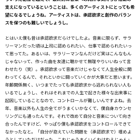
支えになっているということは、多くのアーティストにとっても希
望になるでしょうね。アーティストは、承認欲求と創作のバラン
スを保つのも難しいでしょうし。
とはいえ僕も昔は承認欲求だらけでしたよ。音楽に限らず、サラ
リーマンだった頃は上司に認められたい、仕事で認められたいっ
て思ってた。あるいは、サラリーマンなんだけど実はこんなもん
じゃないって、作った曲を友達に聴かせて無理やりいいねって言
わせたり（笑）。承認欲求って音楽だけじゃなくて人生全般に関
わってくるんで、それといかに闘っていくかが大事だと思います。
年齢関係無く、いつまでたっても承認欲求から逃れられない人も
いるでしょうし、それはそれまでの人生で起きた様々な出来事に
起因していることなので、コントロールが難しいんですよね。去
年、音楽以外も人生の全てがうまくいかなくて、僕自身カウンセ
リングにも通ったんです。それで改めて自分と音楽について向き
合ったんですけど、やっぱり僕も承認欲求をコントロールできて
なかったなと。「自分が抱えていた問題を（承認欲求で）埋めよ
うとしていただけだった。これじゃうまくいくわけねえじゃん」