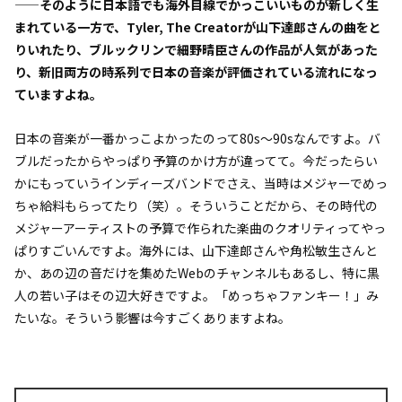
——そのように日本語でも海外目線でかっこいいものが新しく生
まれている一方で、Tyler, The Creatorが山下達郎さんの曲をと
りいれたり、ブルックリンで細野晴臣さんの作品が人気があった
り、新旧両方の時系列で日本の音楽が評価されている流れになっ
ていますよね。
日本の音楽が一番かっこよかったのって80s〜90sなんですよ。バ
ブルだったからやっぱり予算のかけ方が違ってて。今だったらい
かにもっていうインディーズバンドでさえ、当時はメジャーでめっ
ちゃ給料もらってたり（笑）。そういうことだから、その時代の
メジャーアーティストの予算で作られた楽曲のクオリティってやっ
ぱりすごいんですよ。海外には、山下達郎さんや角松敏生さんと
か、あの辺の音だけを集めたWebのチャンネルもあるし、特に黒
人の若い子はその辺大好きですよ。「めっちゃファンキー！」み
たいな。そういう影響は今すごくありますよね。