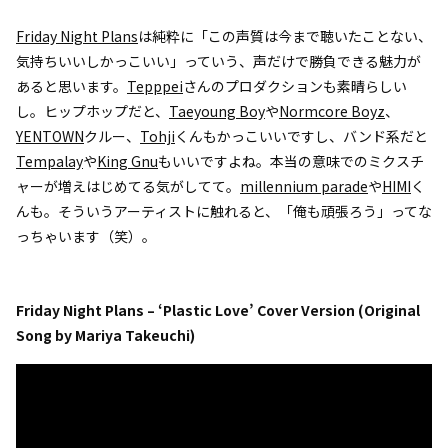
Friday Night Plans
は純粋に「この声質は今まで聴いたことない、
気持ちいいしかっこいい」っていう、声だけで勝負できる魅力が
あると思います。
Tepppei
さんのプロダクションも素晴らしい
し。ヒップホップだと、
Taeyoung Boy
や
Normcore Boyz
、
YENTOWN
クルー、
Tohji
くんもかっこいいですし、バンド系だと
Tempalay
や
King Gnu
もいいですよね。本当の意味でのミクスチ
ャーが増えはじめてる気がしてて。
millennium parade
や
HIMI
く
んも。そういうアーティストに触れると、「俺も頑張ろう」ってな
っちゃいます（笑）。
Friday Night Plans – ‘Plastic Love’ Cover Version (Original
Song by Mariya Takeuchi)