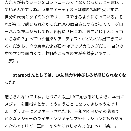
人たちがもうシーンをコントロールできなくなったことを意味し
ているんですよね。いまやアーティストは誰の指図も受けずに、
自分の表現とタイミングでリリースできるようになっている。そ
れが今まで感じられなかった東京の面白さにつながってて。グロ
ーバルな視点からしても、純粋に「何これ、面白いじゃん！東京
からなの？」っていう音楽やアーティストがどんどん出てきてい
る。だから、今の東京および日本はアップカミングだし、自分の
中でマジで面白くて。物価もこっちの方が全然安いですし
（笑）。
——starRoさんとしては、LAに魅力や伸びしろが感じられなくな
った?
感じられないですね。もうこれ以上LAで頑張るとしたら、本当に
メジャーを目指すとか、そういうことになってきちゃうんです
よ。グラミーにノミネートされた後、一年間くらいその影響で
色々なメジャーのライティングキャンプやセッションに放り込ま
れたんですけど、正直「なんかこれじゃねぇな」って（笑）。