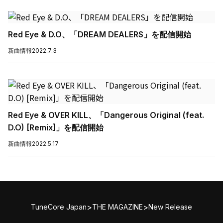
Red Eye & D.O、「DREAM DEALERS」を配信開始
新曲情報
2022.7.3
Red Eye & OVER KILL、「Dangerous Original (feat.
D.O) [Remix]」を配信開始
新曲情報
2022.5.17
>
>
TuneCore Japan
THE MAGAZINE
New Release