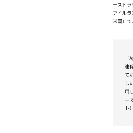
ーストラ
アイルラ
米国）で
「A
連
て
しい
用
— 
ト