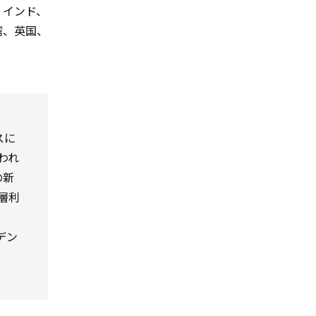
、インド、
湾、英国、
スに
われ
の新
一層利
ジデン