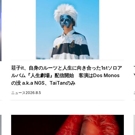
荘子it、自身のルーツと人生に向き合った1stソロア
ルバム『人生劇場』配信開始 客演はDos Monos
の没 a.k.a NGS、TaiTanのみ
ニュース
2026.8.5