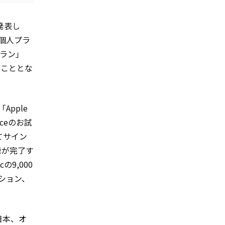
を発表し
「個人プラ
プラン」
たこととな
Apple
oiceのお試
てサイン
登録が完了す
の9,000
ション、
（日本、オ