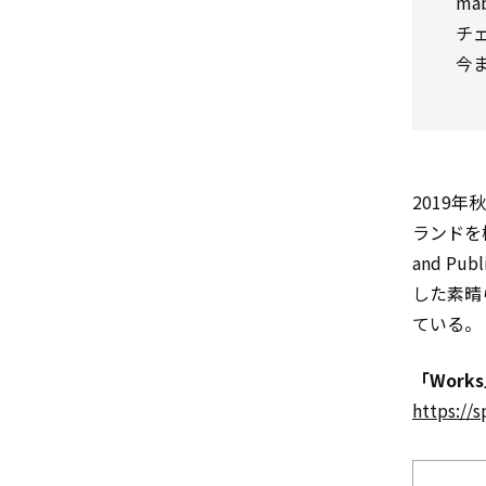
ma
チ
今
2019年
ランドを
and P
した素晴
ている。
「Wor
https://s