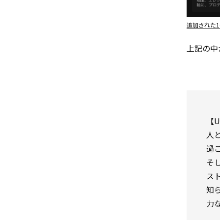
追加された1
上記の中
【U
人
過
そ
ス
知
力