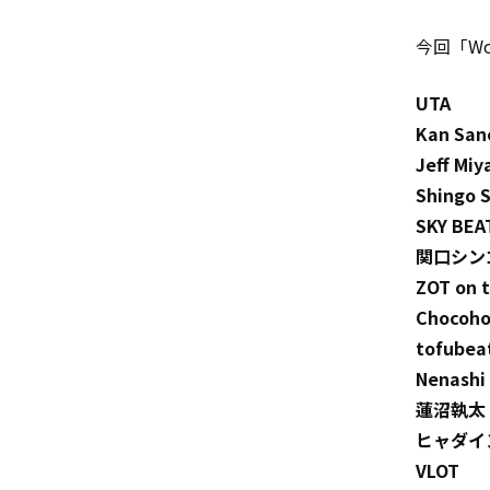
今回「W
UTA
Kan San
Jeff Miy
Shingo 
SKY BEA
関口シン
ZOT on 
Chocoho
tofubea
Nenashi 
蓮沼執太
ヒャダイ
VLOT