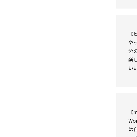
【
や
分
楽
い
【m
W
は