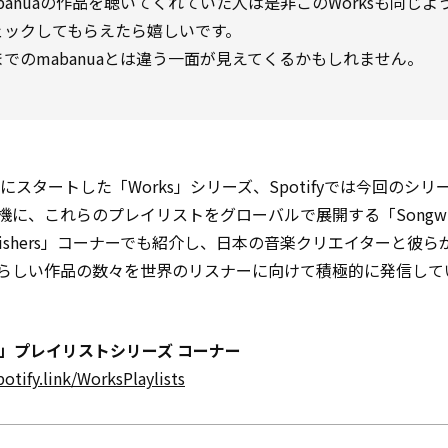
banuaの作品を聴いてくれていた人は是非このWorksも同じよ
ェックしてもらえたら嬉しいです。
までのmabanuaとは違う一面が見えてくるかもしれません。
秋にスタートした「Works」シリーズ、Spotifyでは今回のシ
機に、これらのプレイリストをグローバルで展開する「Songwrit
ublishers」コーナーでも紹介し、日本の音楽クリエイターと彼
らしい作品の数々を世界のリスナーに向けて積極的に発信して
ks」プレイリストシリーズ コーナー
potify.link/WorksPlaylists