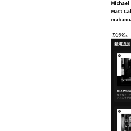
Michael
Matt Ca
mabanu
の16名。