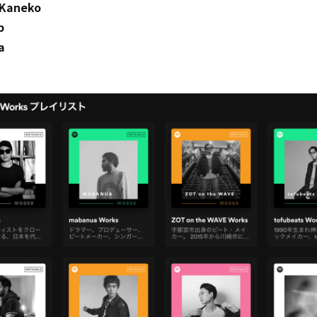
 Kaneko
b
a