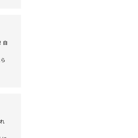
！自
たら
それ