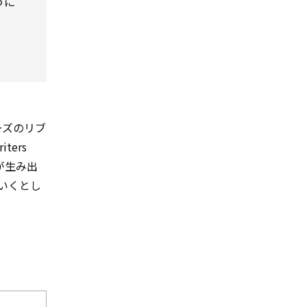
うに
リーズのリブ
ers
らが生み出
いくとし