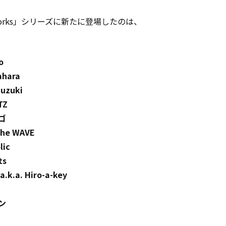
orks」シリーズに新たに登場したのは、
o
ahara
Suzuki
TZ
ゴ
the WAVE
lic
ts
a.k.a. Hiro-a-key
ン