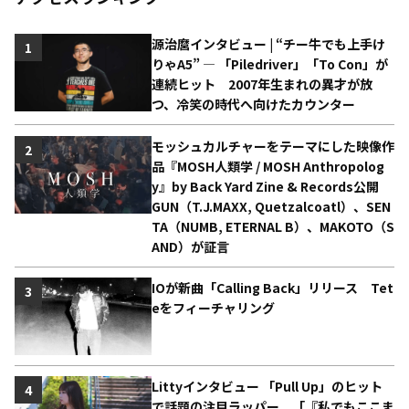
源治麿インタビュー | “チー牛でも上手け
1
りゃA5” ― 「Piledriver」「To Con」が
連続ヒット 2007年生まれの異才が放
つ、冷笑の時代へ向けたカウンター
モッシュカルチャーをテーマにした映像作
2
品『MOSH人類学 / MOSH Anthropolog
y』by Back Yard Zine & Records公開
GUN（T.J.MAXX, Quetzalcoatl）、SEN
TA（NUMB, ETERNAL B）、MAKOTO（S
AND）が証言
IOが新曲「Calling Back」リリース Tet
3
eをフィーチャリング
Littyインタビュー 「Pull Up」のヒット
4
で話題の注目ラッパー 「『私でもここま