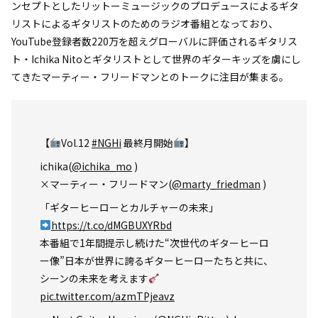
ンセプトとしたリットーミュージックのプロデュースによるギタ
リストによるギタリストのためのラジオ番組となっており、
YouTube登録者数220万を超えグローバルに評価されるギタリス
ト・Ichika Nitoとギタリストとして世界のギターキッズを虜にし
てきたマーティー・フリードマンとのトークに注目が集まる。
【
Vol.12
#NGHi
最終月開始
】
ichika(
@ichika_mo
)
×マーティー・フリードマン(
@marty_friedman
)
「ギターヒーローとカルチャーの未来」
https://t.co/dMGBUXYRbd
本番組で1年間提示し続けた“次世代のギターヒーロ
ー像”日本が世界に誇るギターヒーローたちと共に、
シーンの未来を考えます
pic.twitter.com/azmTPjeavz