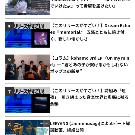
でいけたよ』って希望を届けたい」
【このリリースがすごい！】Dream Echo
5
es『memorial』| 五感とともに焼き付
く、新しい懐かしさ
【コラム】kohamo 3rd EP『On my min
6
d』― “君とあの子が繋げるかもしれない
ポップスの新星”
【このリリースがすごい！】詩組み「短
7
夜」 | 引き締まった音楽世界と奥底に残る
余韻
LEEYVNG (Jinmenusagi)によるビート解
8
説動画、続編公開