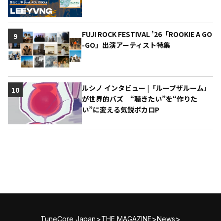
FUJI ROCK FESTIVAL ’26「ROOKIE A GO
9
-GO」出演アーティスト特集
ルシノ インタビュー |「ループザルーム」
10
が世界的バズ “聴きたい”を“作りた
い”に変える気鋭ボカロP
>
>
>
TuneCore Japan
THE MAGAZINE
News