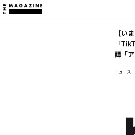
【いまT
「Tik
譚「ア
ニュース