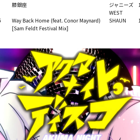
膝銀座
ジャニーズ
WEST
5
Way Back Home (feat. Conor Maynard)
SHAUN
[Sam Feldt Festival Mix]