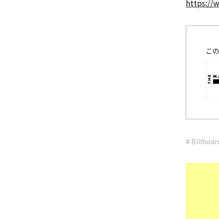
https://
こ
# Billboa