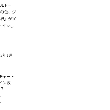
DEトー
が3位、ジ
界」が10
トインし
。
23年1月
チャート
イン数
17
1
1