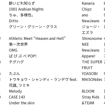
酔いどれ知らず
Kanaria
1001 Arabian Nights
Chipz
ちゅ、多様性。
ano
Ditto
NewJeans
グリーン・グリーン・グラス
ジョージ・
エズラ
2
Athletic Meet “Heaven and Hell”
Shinonome
第一次世界
NEE
OMG
NewJeans
ぱ ぴ ぷ ぺ POP!
Appare!
4
チグハグ
THE SUPER
FRUIT
6
たぶん
YOASOBI
3
トウキョウ・シャンディ・ランデヴ feat.
MAISONdes
花譜, ツミキ
1
Melody
8LOOM
0
CASE 143
Stray Kids
Under the skin
&TEAM