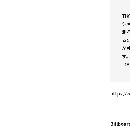
Tik
シ
測
る
が
す
（B
https://
Billboar