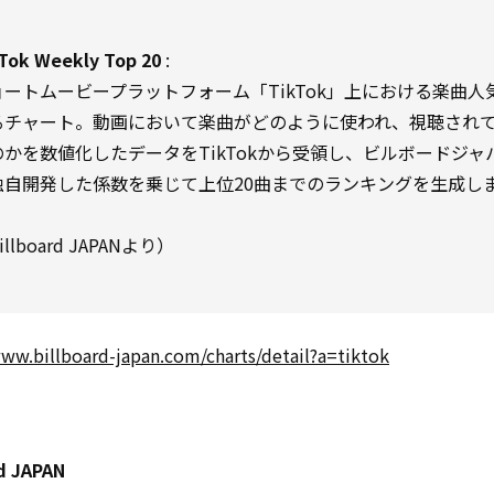
Tok Weekly Top 20
:
ョートムービープラットフォーム「TikTok」上における楽曲人
るチャート。動画において楽曲がどのように使われ、視聴され
のかを数値化したデータをTikTokから受領し、ビルボードジャ
独自開発した係数を乗じて上位20曲までのランキングを生成し
。
illboard JAPANより）
www.billboard-japan.com/charts/detail?a=tiktok
d JAPAN