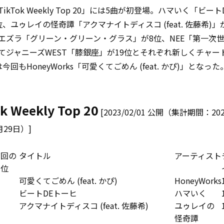
ikTok Weekly Top 20」には5曲が初登場。ハマいく「ビート
、ユゥレイの怪奇譚「アクマナイトディスコ (feat. 佐藤希)」
エズラ「グリーン・グリーン・グラス」が8位、NEE「第一次世
てジャニーズWEST「膝銀座」が19位とそれぞれ新しくチャー
今回もHoneyWorks「可愛くてごめん (feat. かぴ)」となった
k Weekly Top 20
[2023/02/01 公開（集計期間：20
月29日）]
前回の
タイトル
アーティスト
順位
可愛くてごめん (feat. かぴ)
HoneyWorks
ビートDEトーヒ
ハマいく
アクマナイトディスコ (feat. 佐藤希)
ユゥレイの
怪奇譚