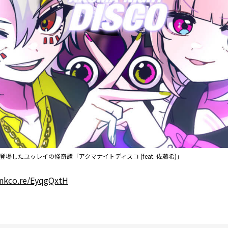
登場したユゥレイの怪奇譚「アクマナイトディスコ (feat. 佐藤希)」
linkco.re/EyqgQxtH