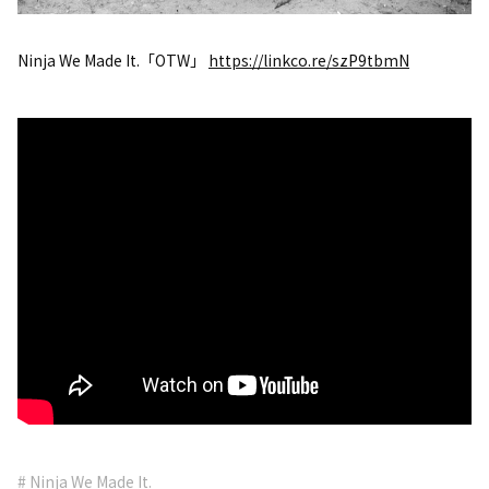
Ninja We Made It.「OTW」
https://linkco.re/szP9tbmN
# Ninja We Made It.