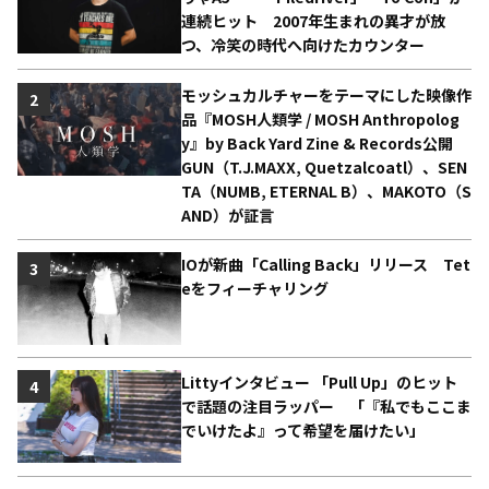
連続ヒット 2007年生まれの異才が放
つ、冷笑の時代へ向けたカウンター
モッシュカルチャーをテーマにした映像作
2
品『MOSH人類学 / MOSH Anthropolog
y』by Back Yard Zine & Records公開
GUN（T.J.MAXX, Quetzalcoatl）、SEN
TA（NUMB, ETERNAL B）、MAKOTO（S
AND）が証言
IOが新曲「Calling Back」リリース Tet
3
eをフィーチャリング
Littyインタビュー 「Pull Up」のヒット
4
で話題の注目ラッパー 「『私でもここま
でいけたよ』って希望を届けたい」