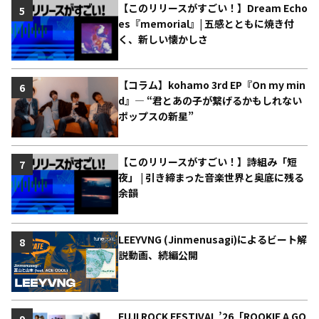
【このリリースがすごい！】Dream Echo
5
es『memorial』| 五感とともに焼き付
く、新しい懐かしさ
【コラム】kohamo 3rd EP『On my min
6
d』― “君とあの子が繋げるかもしれない
ポップスの新星”
【このリリースがすごい！】詩組み「短
7
夜」 | 引き締まった音楽世界と奥底に残る
余韻
LEEYVNG (Jinmenusagi)によるビート解
8
説動画、続編公開
FUJI ROCK FESTIVAL ’26「ROOKIE A GO