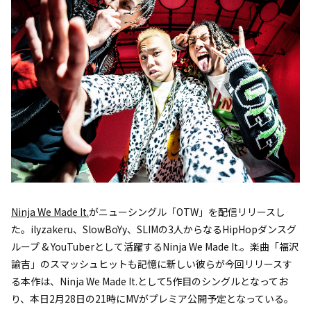
Ninja We Made It.
がニューシングル「OTW」を配信リリースし
た。ilyzakeru、SlowBoYy、SLIMの3人からなるHipHopダンスグ
ループ & YouTuberとして活躍するNinja We Made It.。楽曲「福沢
諭吉」のスマッシュヒットも記憶に新しい彼らが今回リリースす
る本作は、Ninja We Made It.として5作目のシングルとなってお
り、本日2月28日の21時にMVがプレミア公開予定となっている。