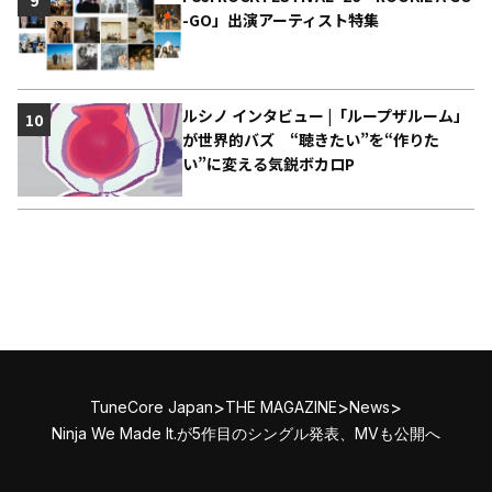
9
-GO」出演アーティスト特集
ルシノ インタビュー |「ループザルーム」
10
が世界的バズ “聴きたい”を“作りた
い”に変える気鋭ボカロP
>
>
>
TuneCore Japan
THE MAGAZINE
News
Ninja We Made It.が5作目のシングル発表、MVも公開へ