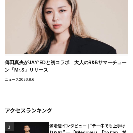
傳田真央がJAY’EDと初コラボ 大人のR&Bサマーチュー
ン「Mr.S」リリース
ニュース
2026.8.6
アクセスランキング
源治麿インタビュー | “チー牛でも上手け
1
りゃA5” ― 「Piledriver」「To Con」が