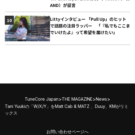
AND）が証言
Littyインタビュー 「Pull Up」のヒット
10
で話題の注目ラッパー 「『私でもここま
でいけたよ』って希望を届けたい」
>
>
>
TuneCore Japan
THE MAGAZINE
News
Tani Yuukiの「W/X/Y」をMatt Cab & MATZ 、Duuy、KMがリミ
ックス
お問い合わせページへ