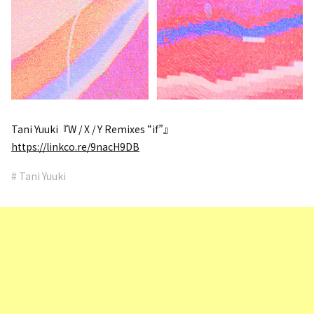
Tani Yuuki『W / X / Y Remixes “if”』
https://linkco.re/9nacH9DB
# Tani Yuuki