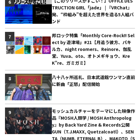
【このリリースがすごい！】OFFICE DES
6
TRUCTION GIRL「jade」 | 『VRChat』
発、“枠組み”を超えた世界を造る5人組バ
ンド
邦ロック特集「Monthly Core-Rock!! Sel
7
ect by 遊津場」#21【月追う彼方、パキ
ルカ、night roomers、Reinore、伽乱
堂、Yuva、oto、オトメギキョウ、Kre
K”re、ガミガミ】
八十八ヶ所巡礼、日本武道館ワンマン直前
8
に新曲「正怒」配信開始
モッシュカルチャーをテーマにした映像作
9
品『MOSH人類学 / MOSH Anthropolog
y』by Back Yard Zine & Records公開
GUN（T.J.MAXX, Quetzalcoatl）、SEN
TA（NUMB, ETERNAL B）、MAKOTO（S