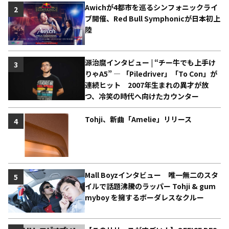
Awichが4都市を巡るシンフォニックライ
2
ブ開催、Red Bull Symphonicが日本初上
陸
源治麿インタビュー | “チー牛でも上手け
3
りゃA5” ― 「Piledriver」「To Con」が
連続ヒット 2007年生まれの異才が放
つ、冷笑の時代へ向けたカウンター
Tohji、新曲「Amelie」リリース
4
Mall Boyzインタビュー 唯一無二のスタ
5
イルで話題沸騰のラッパー Tohji & gum
myboy を擁するボーダレスなクルー